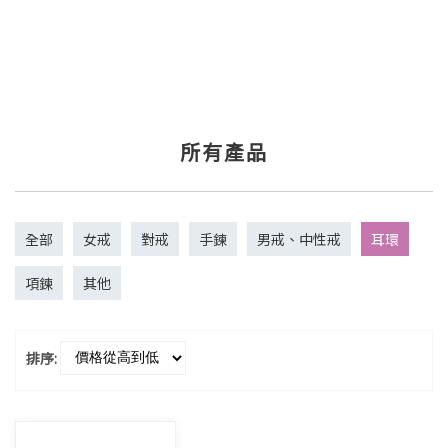
所有產品
全部
女戒
對戒
手鍊
男戒、中性戒
耳環
項鍊
其他
排序: