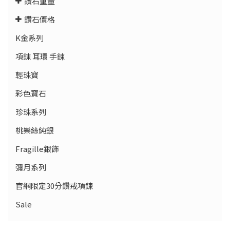
鑽石重量
鑽石價格
K金系列
項錬 耳環 手鍊
輕珠寶
彩色寶石
珍珠系列
桃樂絲純銀
Fragille銀飾
彌月系列
官網限定30分鑽戒項鍊
Sale