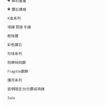
鑽石重量
鑽石價格
K金系列
項錬 耳環 手鍊
輕珠寶
彩色寶石
珍珠系列
桃樂絲純銀
Fragille銀飾
彌月系列
官網限定30分鑽戒項鍊
Sale