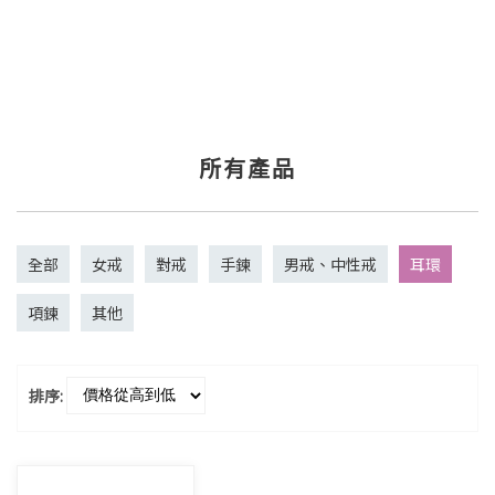
所有產品
全部
女戒
對戒
手鍊
男戒、中性戒
耳環
項鍊
其他
排序: