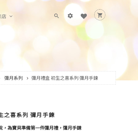
來店
彌月系列
彌月禮盒 初生之喜系列 彌月手鍊
生之喜系列 彌月手鍊
悅，為寶貝準備第一件彌月禮，彌月手鍊