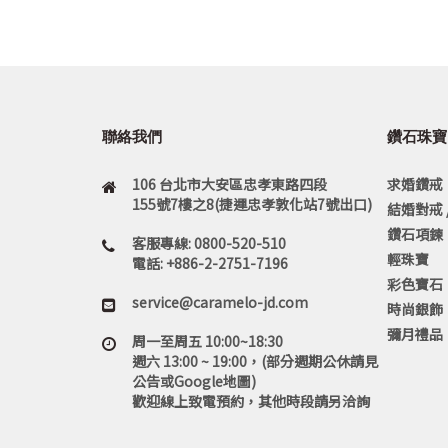
聯絡我們
鑽石珠寶
106 台北市大安區忠孝東路四段
求婚鑽戒
155號7樓之8(捷運忠孝敦化站7號出口)
結婚對戒 
鑽石項鍊
客服專線: 0800-520-510
輕珠寶
電話: +886-2-2751-7196
彩色寶石
service@caramelo-jd.com
時尚銀飾
彌月禮品
周一至周五 10:00~18:30
週六 13:00 ~ 19:00，(部分週期公休請見
公告或Google地圖)
歡迎線上致電預約，其他時段請另洽詢