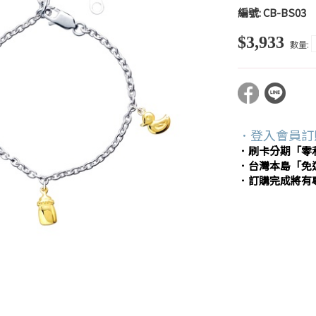
編號:
CB-BS03
$3,933
數量:
．登入會員訂
．刷卡分期「零
．台灣本島「免
．訂購完成將有