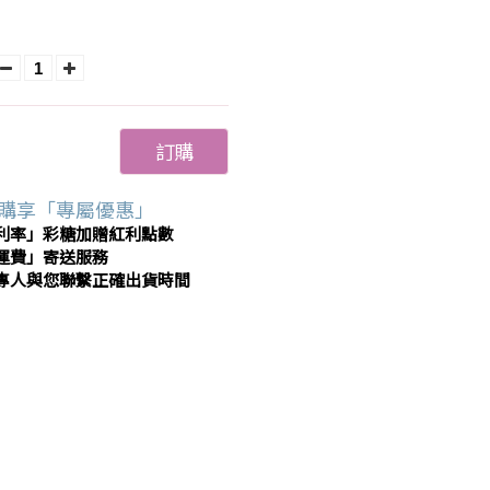
訂購
購享「專屬優惠」
利率」彩糖加贈紅利點數
運費」寄送服務
專人與您聯繫正確出貨時間