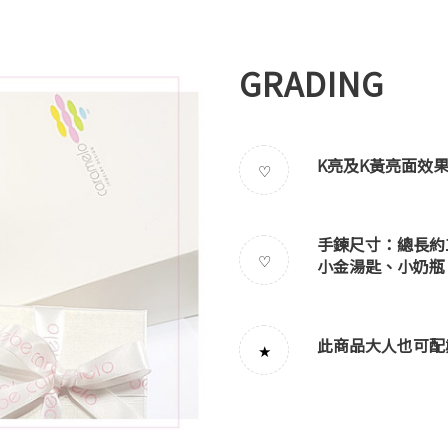
GRADING
K亮及K黃亮面效果
♡
手鍊尺寸：總長約17
♡
小金湯匙、小奶瓶、小
此商品大人也可配
★