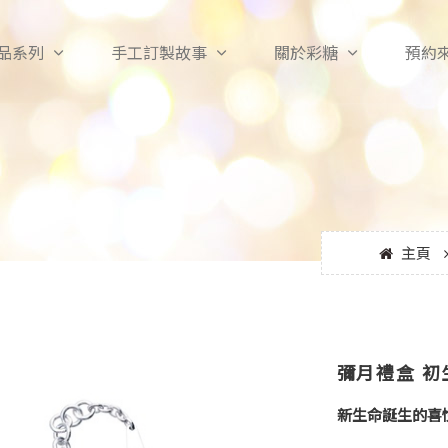
品系列
手工訂製故事
關於彩糖
預約
主頁
彌月禮盒 初
新生命誕生的喜