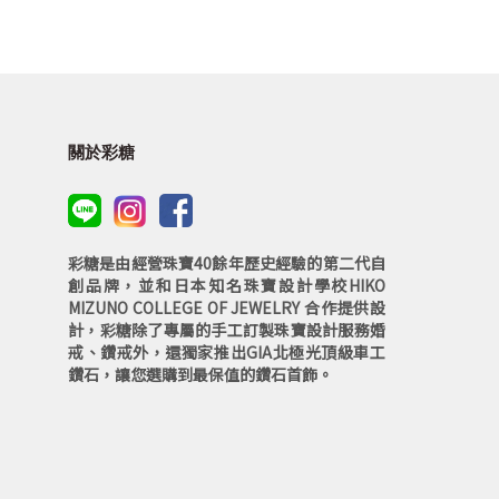
關於彩糖
彩糖是由經營珠寶40餘年歷史經驗的第二代自
創品牌，並和日本知名珠寶設計學校HIKO
MIZUNO COLLEGE OF JEWELRY 合作提供設
計，彩糖除了專屬的手工訂製珠寶設計服務婚
戒、鑽戒外，還獨家推出GIA北極光頂級車工
鑽石，讓您選購到最保值的鑽石首飾。