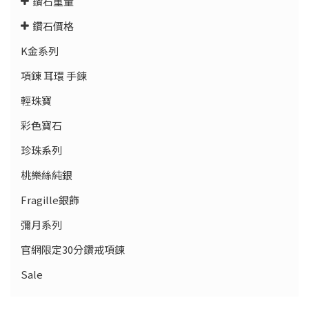
鑽石重量
鑽石價格
K金系列
項錬 耳環 手鍊
輕珠寶
彩色寶石
珍珠系列
桃樂絲純銀
Fragille銀飾
彌月系列
官網限定30分鑽戒項鍊
Sale