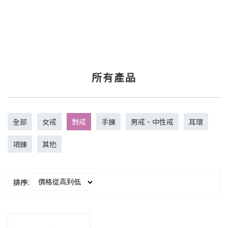
所有產品
全部
女戒
對戒
手鍊
男戒、中性戒
耳環
項鍊
其他
排序: