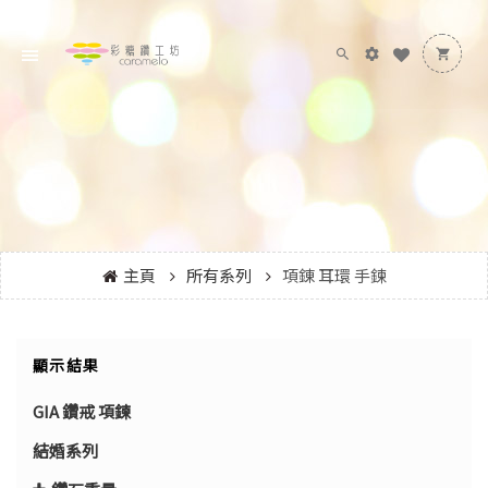
主頁
所有系列
項錬 耳環 手鍊
顯示結果
GIA 鑽戒 項鍊
結婚系列