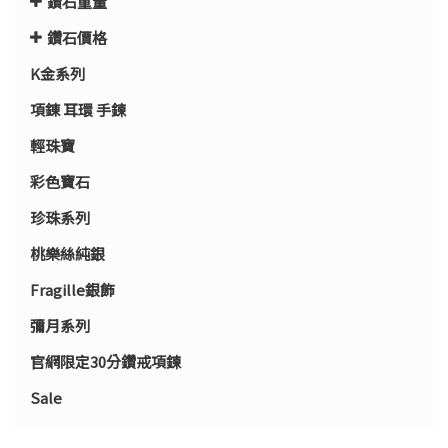
鑽石重量
鑽石價格
K金系列
項錬 耳環 手鍊
輕珠寶
彩色寶石
珍珠系列
桃樂絲純銀
Fragille銀飾
彌月系列
官網限定30分鑽戒項鍊
Sale