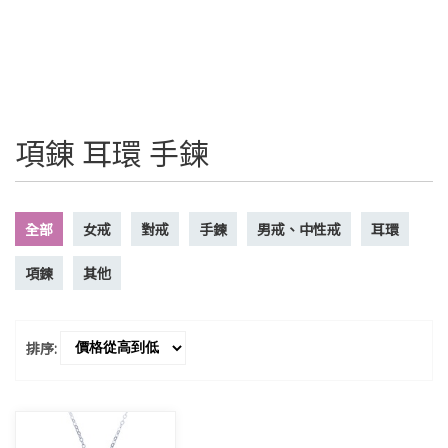
項錬 耳環 手鍊
全部
女戒
對戒
手鍊
男戒、中性戒
耳環
項鍊
其他
排序: