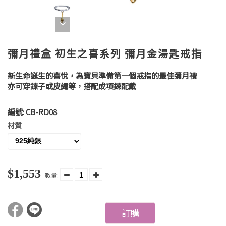
彌月禮盒 初生之喜系列 彌月金湯匙戒指
新生命誕生的喜悅，為寶貝準備第一個戒指的最佳彌月禮
亦可穿鍊子或皮繩等，搭配成項鍊配戴
編號:
CB-RD08
材質
$1,553
數量:
訂購