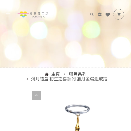
主頁
彌月系列
彌月禮盒 初生之喜系列 彌月金湯匙戒指