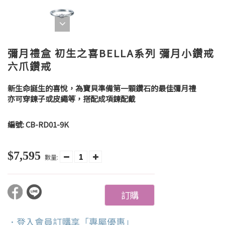
彌月禮盒 初生之喜BELLA系列 彌月小鑽戒
六爪鑽戒
新生命誕生的喜悅，為寶貝準備第一顆鑽石的最佳彌月禮
亦可穿鍊子或皮繩等，搭配成項鍊配戴
編號:
CB-RD01-9K
$7,595
數量:
訂購
．登入會員訂購享「專屬優惠」