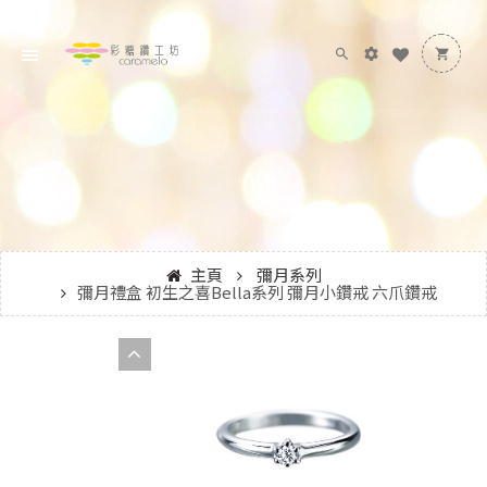
主頁
彌月系列
彌月禮盒 初生之喜Bella系列 彌月小鑽戒 六爪鑽戒