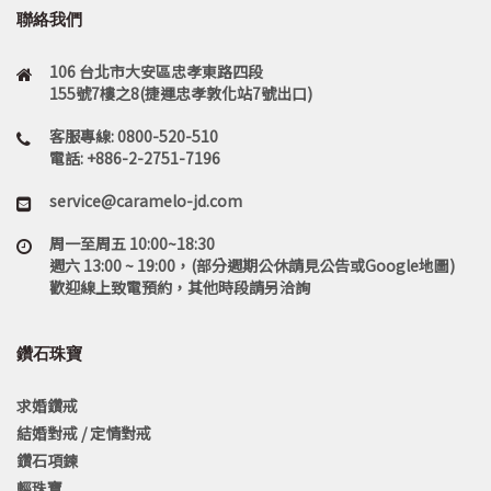
聯絡我們
106 台北市大安區忠孝東路四段
155號7樓之8(捷運忠孝敦化站7號出口)
客服專線: 0800-520-510
電話: +886-2-2751-7196
service@caramelo-jd.com
周一至周五 10:00~18:30
週六 13:00 ~ 19:00，(部分週期公休請見公告或Google地圖)
歡迎線上致電預約，其他時段請另洽詢
鑽石珠寶
求婚鑽戒
結婚對戒 / 定情對戒
鑽石項鍊
輕珠寶