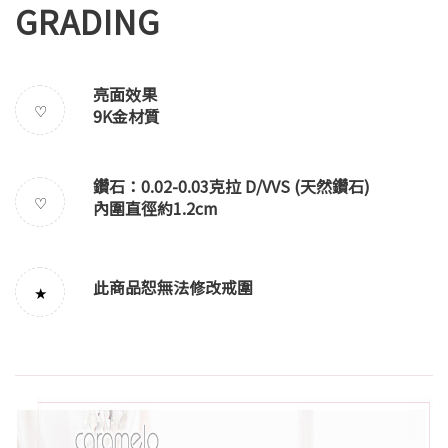
GRADING
亮面效果
♡
9K金材質
鑽石：0.02-0.03克拉 D/VVS (天然鑽石)
♡
內圍直徑約1.2cm
此商品恕無法修改戒圍
★