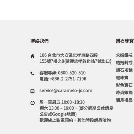
聯絡我們
鑽石珠寶
106 台北市大安區忠孝東路四段
求婚鑽戒
155號7樓之8(捷運忠孝敦化站7號出口)
結婚對戒 
鑽石項鍊
客服專線: 0800-520-510
輕珠寶
電話: +886-2-2751-7196
彩色寶石
service@caramelo-jd.com
時尚銀飾
彌月禮品
周一至周五 10:00~18:30
週六 13:00 ~ 19:00，(部分週期公休請見
公告或Google地圖)
歡迎線上致電預約，其他時段請另洽詢