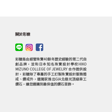
關於彩糖
彩糖是由經營珠寶40餘年歷史經驗的第二代自
創品牌，並和日本知名珠寶設計學校HIKO
MIZUNO COLLEGE OF JEWELRY 合作提供設
計，彩糖除了專屬的手工訂製珠寶設計服務婚
戒、鑽戒外，還獨家推出GIA北極光頂級車工
鑽石，讓您選購到最保值的鑽石首飾。