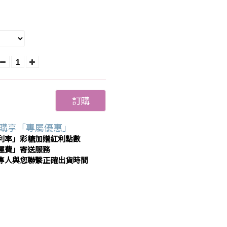
訂購
購享「專屬優惠」
利率」彩糖加贈紅利點數
運費」寄送服務
專人與您聯繫正確出貨時間