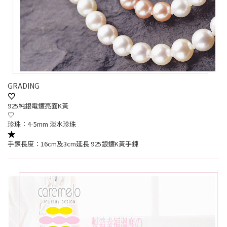
GRADING
♡
925純銀電鍍亮面K黃
♡
珍珠：4-5mm 淡水珍珠
★
手鍊長度：16cm及3cm延長 925銀鍍K黃手鍊