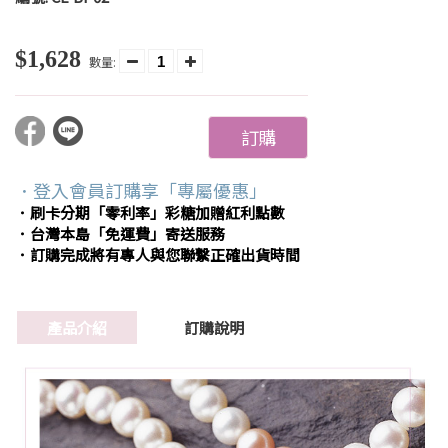
$1,628
數量:
訂購
．登入會員訂購享「專屬優惠」
．刷卡分期「零利率」彩糖加贈紅利點數
．台灣本島「免運費」寄送服務
．訂購完成將有專人與您聯繫正確出貨時間
產品介紹
訂購說明