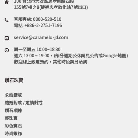
106 台北市大安區忠孝東路四段
155號7樓之8(捷運忠孝敦化站7號出口)
客服專線: 0800-520-510
電話: +886-2-2751-7196
service@caramelo-jd.com
周一至周五 10:00~18:30
週六 13:00 ~ 19:00，(部分週期公休請見公告或Google地圖)
歡迎線上致電預約，其他時段請另洽詢
鑽石珠寶
求婚鑽戒
結婚對戒 / 定情對戒
鑽石項鍊
輕珠寶
彩色寶石
時尚銀飾