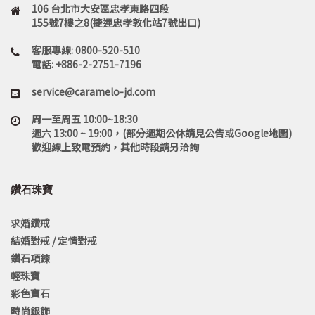
106 台北市大安區忠孝東路四段
155號7樓之8(捷運忠孝敦化站7號出口)
客服專線: 0800-520-510
電話: +886-2-2751-7196
service@caramelo-jd.com
周一至周五 10:00~18:30
週六 13:00 ~ 19:00，(部分週期公休請見公告或Google地圖)
歡迎線上致電預約，其他時段請另洽詢
鑽石珠寶
求婚鑽戒
結婚對戒 / 定情對戒
鑽石項鍊
輕珠寶
彩色寶石
時尚銀飾