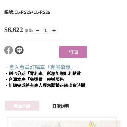
編號:
CL-RS25+CL-RS26
$6,622
數量:
訂購
．登入會員訂購享「專屬優惠」
．刷卡分期「零利率」彩糖加贈紅利點數
．台灣本島「免運費」寄送服務
．訂購完成將有專人與您聯繫正確出貨時間
產品介紹
訂購說明