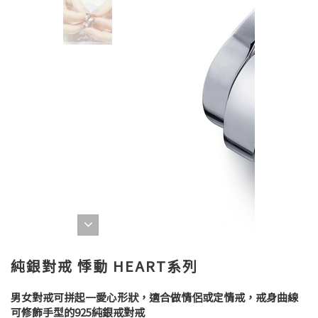
純銀對戒 悸動 HEART系列
男女對戒可拼起一愛心形狀，適合做情侶或定情戒，戒身曲線
可修飾手型的925純銀戒對戒