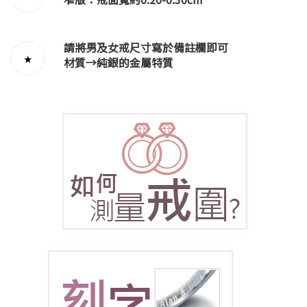
請將男及女戒尺寸寫於備註欄即可
★
材質→
純銀的金屬特質