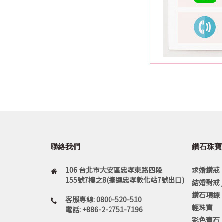
聯絡我們
鑽石珠寶
106 台北市大安區忠孝東路四段
求婚鑽戒
155號7樓之8(捷運忠孝敦化站7號出口)
結婚對戒 
鑽石項鍊
客服專線: 0800-520-510
輕珠寶
電話: +886-2-2751-7196
彩色寶石