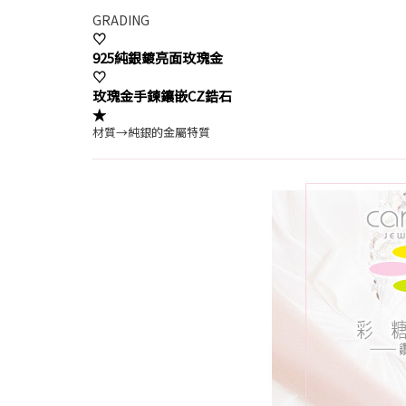
GRADING
♡
925純銀鍍亮面玫瑰金
♡
玫瑰金手鍊鑲嵌CZ鋯石
★
材質→
純銀的金屬特質