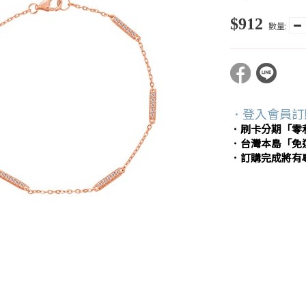
$912
數量:
．登入會員訂
．刷卡分期「零
．台灣本島「免
．訂購完成將有