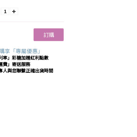
訂購
購享「專屬優惠」
利率」彩糖加贈紅利點數
運費」寄送服務
專人與您聯繫正確出貨時間