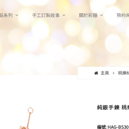
品系列
手工訂製故事
關於彩糖
預約
主頁
桃樂
純銀手鍊 桃
編號:
HAG-BS30