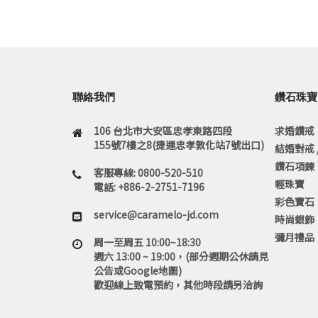
聯絡我們
鑽石珠寶
106 台北市大安區忠孝東路四段
求婚鑽戒
155號7樓之8(捷運忠孝敦化站7號出口)
結婚對戒 
鑽石項鍊
客服專線: 0800-520-510
輕珠寶
電話: +886-2-2751-7196
彩色寶石
service@caramelo-jd.com
時尚銀飾
彌月禮品
周一至周五 10:00~18:30
週六 13:00 ~ 19:00，(部分週期公休請見
公告或Google地圖)
歡迎線上致電預約，其他時段請另洽詢