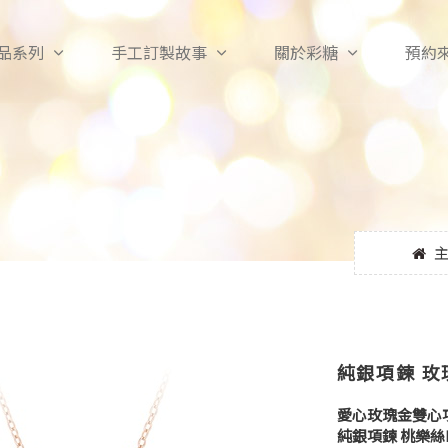
品系列
手工訂製故事
關於彩糖
預約
純銀項鍊 
愛心玫瑰金雙心
純銀項鍊 桃樂絲D