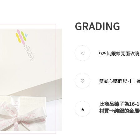
GRADING
925純銀鍍亮面玫瑰
♡
雙愛心墜飾尺寸：長約
♡
此商品鍊子為16-
★
材質→
純銀的金屬