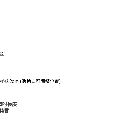
金
2.2cm (活動式可調整位置)
18吋長度
特質