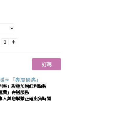
訂購
購享「專屬優惠」
利率」彩糖加贈紅利點數
運費」寄送服務
專人與您聯繫正確出貨時間