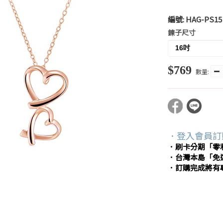
編號:
HAG-PS15
鍊子尺寸
$769
數量:
．登入會員訂
．刷卡分期「零
．台灣本島「免
．訂購完成將有