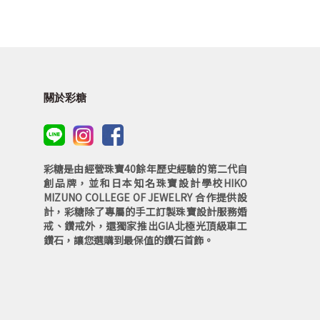
關於彩糖
彩糖是由經營珠寶40餘年歷史經驗的第二代自
創品牌，並和日本知名珠寶設計學校HIKO
MIZUNO COLLEGE OF JEWELRY 合作提供設
計，彩糖除了專屬的手工訂製珠寶設計服務婚
戒、鑽戒外，還獨家推出GIA北極光頂級車工
鑽石，讓您選購到最保值的鑽石首飾。