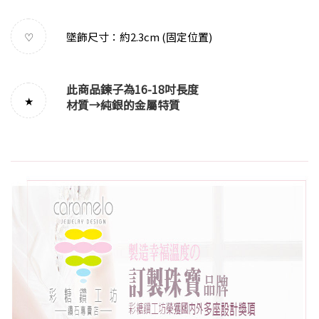
墜飾尺寸：約2.3cm (固定位置)
♡
此商品鍊子為16-18吋長度
★
材質→
純銀的金屬特質