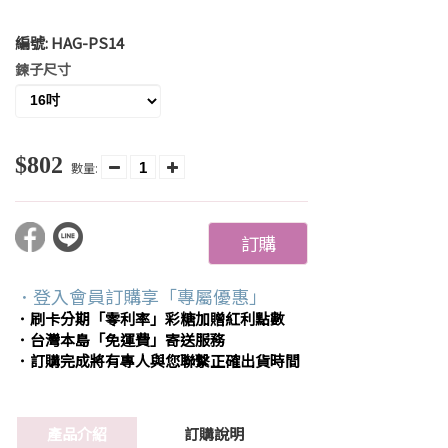
編號:
HAG-PS14
鍊子尺寸
$802
數量:
訂購
．登入會員訂購享「專屬優惠」
．刷卡分期「零利率」彩糖加贈紅利點數
．台灣本島「免運費」寄送服務
．訂購完成將有專人與您聯繫正確出貨時間
產品介紹
訂購說明