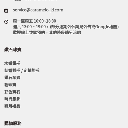
service@caramelo-jd.com
周一至周五 10:00~18:30
週六 13:00 ~ 19:00，(部分週期公休請見公告或Google地圖)
歡迎線上致電預約，其他時段請另洽詢
鑽石珠寶
求婚鑽戒
結婚對戒 / 定情對戒
鑽石項鍊
輕珠寶
彩色寶石
時尚銀飾
彌月禮品
購物服務