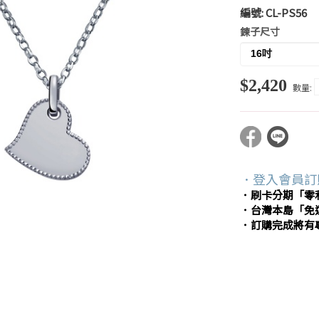
編號:
CL-PS56
鍊子尺寸
$2,420
數量:
．登入會員訂
．刷卡分期「零
．台灣本島「免
．訂購完成將有