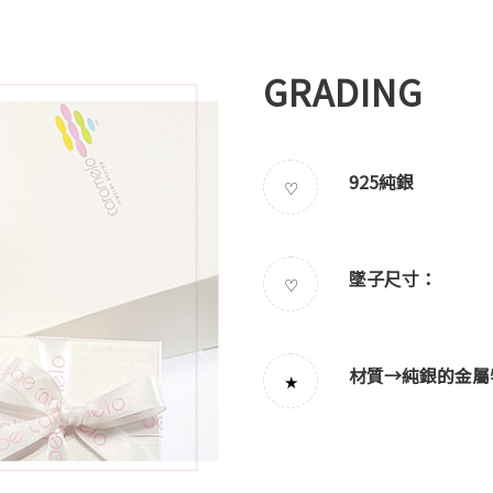
GRADING
925純銀
♡
墜子尺寸：
♡
材質→
純銀的金屬
★