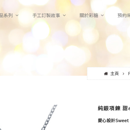
品系列
手工訂製故事
關於彩糖
預約
主頁
純銀項鍊 甜心
愛心設計Sweet