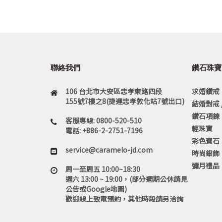
聯絡我們
鑽石珠寶
106 台北市大安區忠孝東路四段
求婚鑽戒
155號7樓之8(捷運忠孝敦化站7號出口)
結婚對戒 
鑽石項鍊
客服專線: 0800-520-510
輕珠寶
電話: +886-2-2751-7196
彩色寶石
service@caramelo-jd.com
時尚銀飾
彌月禮品
周一至周五 10:00~18:30
週六 13:00 ~ 19:00，(部分週期公休請見
公告或Google地圖)
歡迎線上致電預約，其他時段請另洽詢