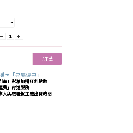
訂購
購享「專屬優惠」
利率」彩糖加贈紅利點數
運費」寄送服務
專人與您聯繫正確出貨時間