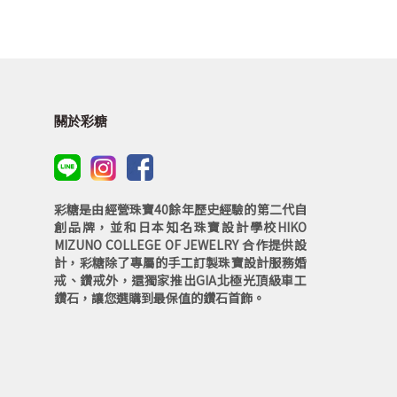
關於彩糖
彩糖是由經營珠寶40餘年歷史經驗的第二代自
創品牌，並和日本知名珠寶設計學校HIKO
MIZUNO COLLEGE OF JEWELRY 合作提供設
計，彩糖除了專屬的手工訂製珠寶設計服務婚
戒、鑽戒外，還獨家推出GIA北極光頂級車工
鑽石，讓您選購到最保值的鑽石首飾。