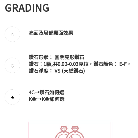
GRADING
亮面及局部霧面效果
♡
鑽石形狀： 圓明亮形鑽石
鑽石：1顆,共0.02-0.03克拉，鑽石顏色： E-F，
♡
鑽石淨度： VS (天然鑽石)
4C→
鑽石如何選
★
K金→
K金如何選