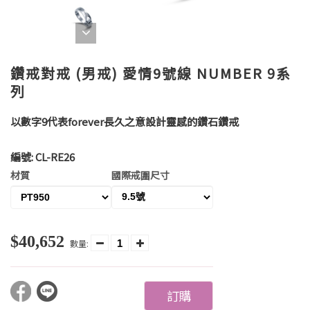
鑽戒對戒 (男戒) 愛情9號線 NUMBER 9系
列
以數字9代表forever長久之意設計靈感的鑽石鑽戒
編號:
CL-RE26
材質
國際戒圍尺寸
$40,652
數量:
訂購