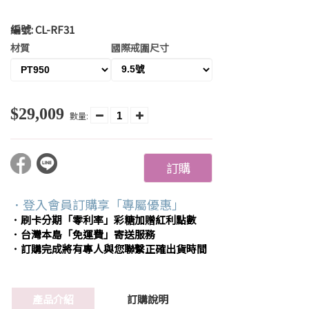
編號:
CL-RF31
材質
國際戒圍尺寸
$29,009
數量:
訂購
．登入會員訂購享「專屬優惠」
．刷卡分期「零利率」彩糖加贈紅利點數
．台灣本島「免運費」寄送服務
．訂購完成將有專人與您聯繫正確出貨時間
產品介紹
訂購說明