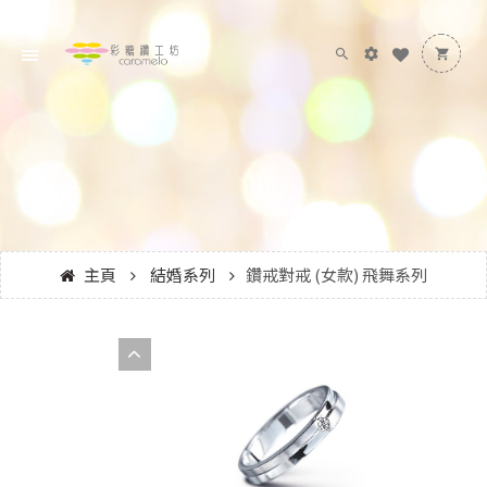
主頁
結婚系列
鑽戒對戒 (女款) 飛舞系列