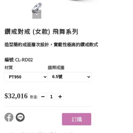
鑽戒對戒 (女款) 飛舞系列
造型簡約戒面層次設計，實戴性極高的鑽戒款式
編號:
CL-RD02
材質
國際戒圍
$32,016
數量:
訂購