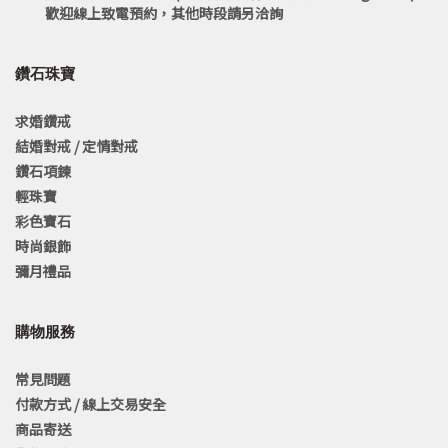
歡迎線上致電預約，其他時段請另洽詢
鑽石珠寶
求婚鑽戒
結婚對戒 / 定情對戒
鑽石項鍊
輕珠寶
彩色寶石
時尚銀飾
彌月禮品
購物服務
常見問題
付款方式 / 線上交易安全
商品寄送