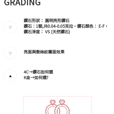
GRADING
鑽石形狀： 圓明亮形鑽石
鑽石：1顆,共0.04-0.05克拉，鑽石顏色： E-F，
♡
鑽石淨度： VS (天然鑽石)
亮面與髮絲紋霧面效果
♡
4C→
鑽石如何選
★
K金→
如何選
?