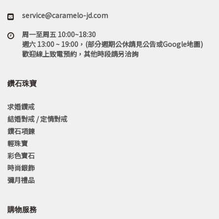
service@caramelo-jd.com
周一至周五 10:00~18:30
週六 13:00 ~ 19:00，(部分週期公休請見公告或Google地圖)
歡迎線上致電預約，其他時段請另洽詢
鑽石珠寶
求婚鑽戒
結婚對戒 / 定情對戒
鑽石項鍊
輕珠寶
彩色寶石
時尚銀飾
彌月禮品
購物服務