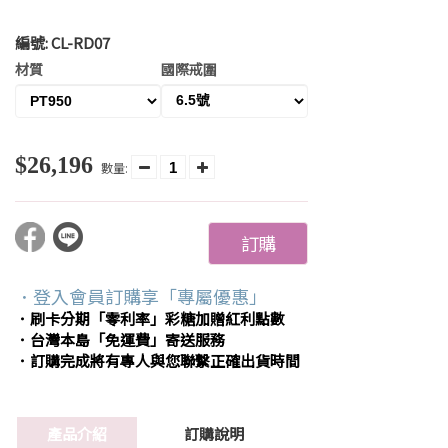
編號:
CL-RD07
材質
國際戒圍
$26,196
數量:
訂購
．登入會員訂購享「專屬優惠」
．刷卡分期「零利率」彩糖加贈紅利點數
．台灣本島「免運費」寄送服務
．訂購完成將有專人與您聯繫正確出貨時間
產品介紹
訂購說明