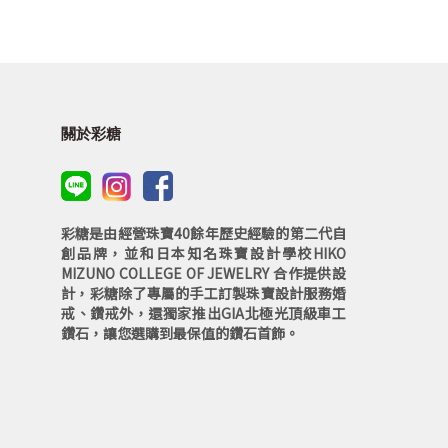
關於彩糖
彩糖是由經營珠寶40餘年歷史經驗的第二代自
創品牌，並和日本知名珠寶設計學校HIKO
MIZUNO COLLEGE OF JEWELRY 合作提供設
計，彩糖除了專屬的手工訂製珠寶設計服務婚
戒、鑽戒外，還獨家推出GIA北極光頂級車工
鑽石，讓您選購到最保值的鑽石首飾。