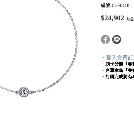
編號:
CL-BD10
$24,902
數量
．登入會員訂
．刷卡分期「零
．台灣本島「免
．訂購完成將有