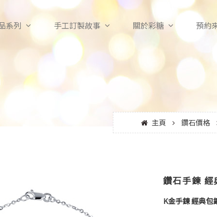
品系列
手工訂製故事
關於彩糖
預約
主頁
鑽石價格
鑽石手鍊 經
K金手鍊 經典包