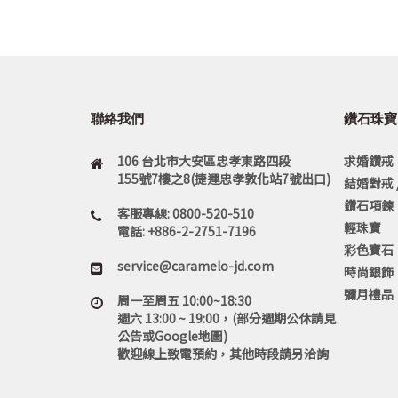
聯絡我們
鑽石珠寶
106 台北市大安區忠孝東路四段
求婚鑽戒
155號7樓之8(捷運忠孝敦化站7號出口)
結婚對戒 
鑽石項鍊
客服專線: 0800-520-510
輕珠寶
電話: +886-2-2751-7196
彩色寶石
service@caramelo-jd.com
時尚銀飾
彌月禮品
周一至周五 10:00~18:30
週六 13:00 ~ 19:00，(部分週期公休請見
公告或Google地圖)
歡迎線上致電預約，其他時段請另洽詢