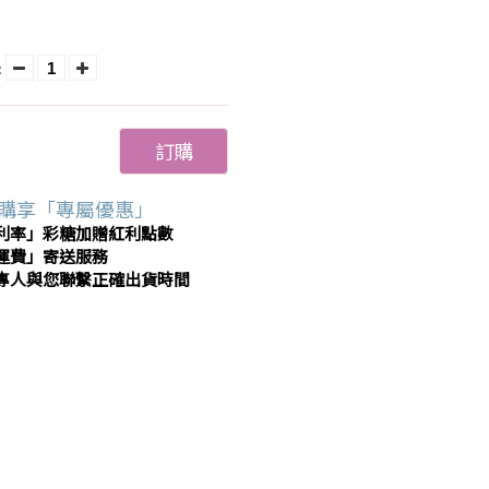
:
訂購
購享「專屬優惠」
利率」彩糖加贈紅利點數
運費」寄送服務
專人與您聯繫正確出貨時間