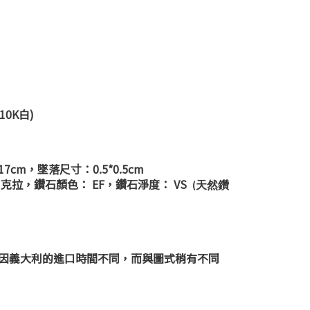
10K白)
cm，墜落尺寸：0.5*0.5cm
.21克拉，鑽石顏色： EF，鑽石淨度： VS
天然鑽
(
因義大利的進口時間不同，而與圖式稍有不同