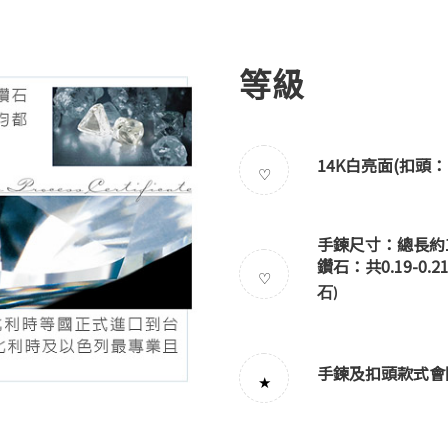
等級
14K白亮面(扣頭：
♡
手鍊尺寸：總長約17
鑽石：共0.19-0
♡
石
)
手鍊及扣頭款式會
★