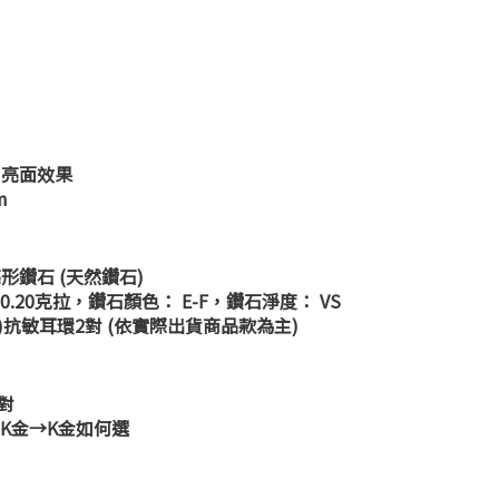
白亮面效果
m
形鑽石 (天然鑽石)
-0.20克拉，鑽石顏色： E-F，鑽石淨度： VS
色)抗敏耳環2對 (依實際出貨商品款為主)
對
K金→
K金如何選