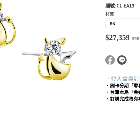
編號:
CL-EA19
材質
$27,359
數量
．登入會員訂
．刷卡分期「零
．台灣本島「免
．訂購完成將有