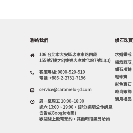
聯絡我們
鑽石珠寶
106 台北市大安區忠孝東路四段
求婚鑽戒
155號7樓之8(捷運忠孝敦化站7號出口)
結婚對戒 
鑽石項鍊
客服專線: 0800-520-510
輕珠寶
電話: +886-2-2751-7196
彩色寶石
service@caramelo-jd.com
時尚銀飾
彌月禮品
周一至周五 10:00~18:30
週六 13:00 ~ 19:00，(部分週期公休請見
公告或Google地圖)
歡迎線上致電預約，其他時段請另洽詢