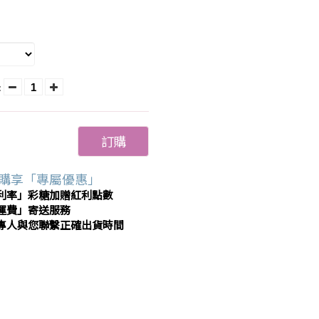
:
訂購
購享「專屬優惠」
利率」彩糖加贈紅利點數
運費」寄送服務
專人與您聯繫正確出貨時間