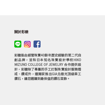
關於彩糖
彩糖是由經營珠寶40餘年歷史經驗的第二代自
創品牌，並和日本知名珠寶設計學校HIKO
MIZUNO COLLEGE OF JEWELRY 合作提供設
計，彩糖除了專屬的手工訂製珠寶設計服務婚
戒、鑽戒外，還獨家推出GIA北極光頂級車工
鑽石，讓您選購到最保值的鑽石首飾。