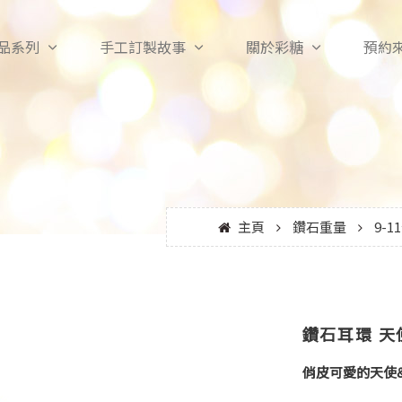
品系列
手工訂製故事
關於彩糖
預約
主頁
鑽石重量
9-1
鑽石耳環 天
俏皮可愛的天使&