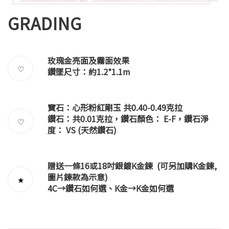
GRADING
玫瑰金亮面及霧面效果
♡
鑽墜尺寸：約1.2*1.1m
寶石：心形粉紅剛玉 共0.40-0.49克拉
鑽石：共0.01克拉，鑽石顏色： E-F，鑽石淨
♡
度： VS (天然鑽石)
贈送一條16或18吋銀鍍K金鍊 (可另加購K金鍊,
圖片鍊款為示意)
★
4C→
鑽石如何選
、K金→
K金如何選