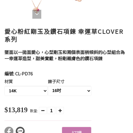
愛心粉紅剛玉及鑽石項鍊 幸運草CLOVER
系列
墜面以一拋面愛心，心型剛玉和兩個表面稍傾斜的心型組合為
一幸運草造型，甜美實戴，粉剛襯膚色的鑽石項鍊
編號:
CL-PD76
材質
鍊子尺寸
$13,819
數量: