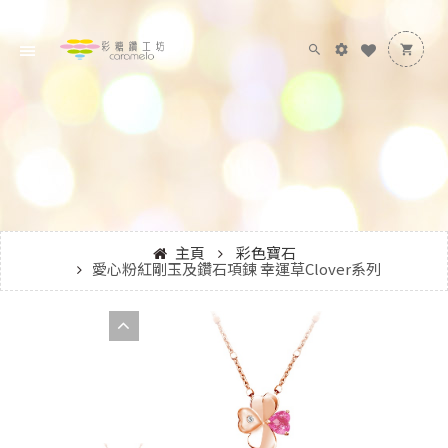
主頁
彩色寶石
愛心粉紅剛玉及鑽石項鍊 幸運草Clover系列