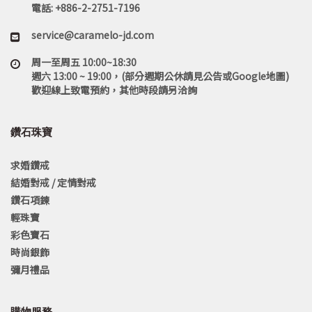
電話: +886-2-2751-7196
service@caramelo-jd.com
周一至周五 10:00~18:30
週六 13:00 ~ 19:00，(部分週期公休請見公告或Google地圖)
歡迎線上致電預約，其他時段請另洽詢
鑽石珠寶
求婚鑽戒
結婚對戒 / 定情對戒
鑽石項鍊
輕珠寶
彩色寶石
時尚銀飾
彌月禮品
購物服務