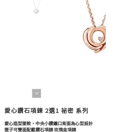
愛心鑽石項鍊 2選1 祕密 系列
愛心造型墜款，中央小鑽鑲口背面為心型設計
墜子可雙面配戴鑽石項鍊 玫瑰金項鍊