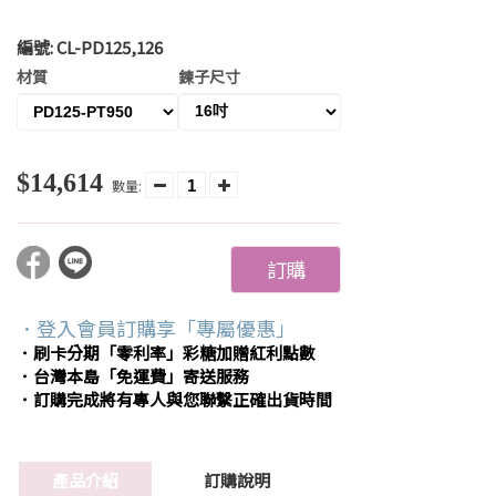
編號:
CL-PD125,126
材質
鍊子尺寸
$14,614
數量:
訂購
．登入會員訂購享「專屬優惠」
．刷卡分期「零利率」彩糖加贈紅利點數
．台灣本島「免運費」寄送服務
．訂購完成將有專人與您聯繫正確出貨時間
產品介紹
訂購說明