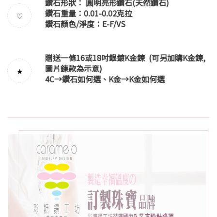
鑽石形狀： 圓明亮形鑽石(天然鑽石)
鑽石重量：0.01-0.02克拉
♡
鑽石顏色/淨度：E-F/VS
贈送一條16或18吋銀鍍K金鍊 (可另加購K金鍊,
圖片鍊款為示意)
★
4C→
鑽石如何選
、K金→
K金如何選