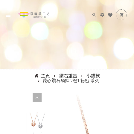
主頁
鑽石重量
小鑽款
愛心鑽石項鍊 2選1 祕密 系列