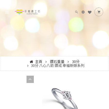
主頁
鑽石重量
30分
30分 八心八箭 鑽戒 幸褔新娘系列