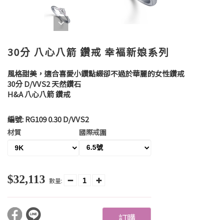
30分 八心八箭 鑽戒 幸褔新娘系列
風格甜美，適合喜愛小鑽點綴卻不過於華麗的女性鑽戒
30分 D/VVS2 天然鑽石
H&A 八心八箭 鑽戒
編號:
RG109 0.30 D/VVS2
材質
國際戒圍
$32,113
數量:
訂購