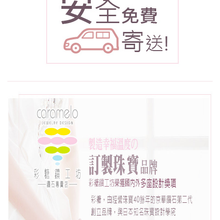
度：
VVS2
鑽石車
工：
3EX+H&A
八心八
箭車工