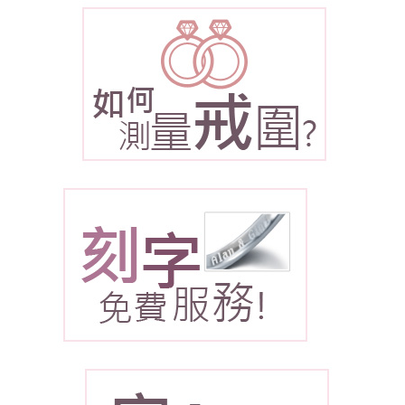
(天然
鑽石)
鑽石：
0.30克
拉
♡
鑽石顏
色： D
鑽石淨