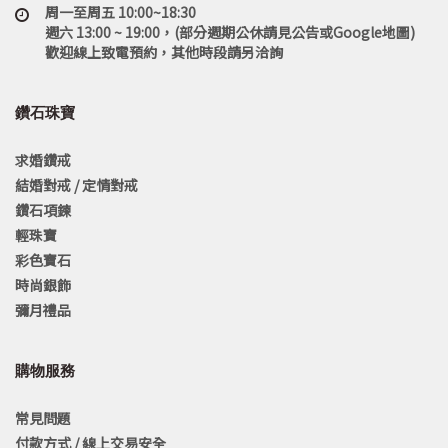
周一至周五 10:00~18:30
週六 13:00 ~ 19:00，(部分週期公休請見公告或Google地圖)
歡迎線上致電預約，其他時段請另洽詢
鑽石珠寶
求婚鑽戒
結婚對戒 / 定情對戒
鑽石項鍊
輕珠寶
彩色寶石
時尚銀飾
彌月禮品
購物服務
常見問題
付款方式 / 線上交易安全