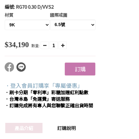
編號:
RG70 0.30 D/VVS2
材質
國際戒圍
$34,190
數量:
訂購
．登入會員訂購享「專屬優惠」
．刷卡分期「零利率」彩糖加贈紅利點數
．台灣本島「免運費」寄送服務
．訂購完成將有專人與您聯繫正確出貨時間
產品介紹
訂購說明