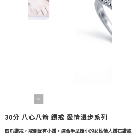
30分 八心八箭 鑽戒 愛情漫步系列
四爪鑽戒，戒側配有小鑽，適合手型嬌小的女性情人鑽石鑽戒