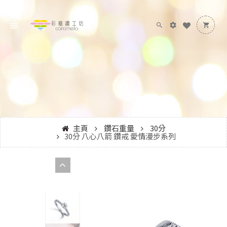
主頁
鑽石重量
30分
30分 八心八箭 鑽戒 愛情漫步系列