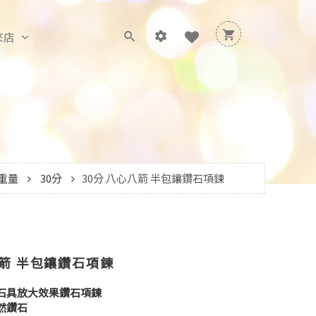
來店
重量
30分
30分 八心八箭 半包鑲鑽石項鍊
八箭 半包鑲鑽石項鍊
石具放大效果鑽石項鍊
天然鑽石