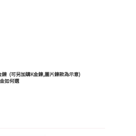
金鍊 (可另加購K金鍊,圖片鍊款為示意)
K金如何選