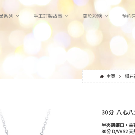
品系列
手工訂製故事
關於彩糖
預約
主頁
鑽石
30分 八心
半夾鑲鑲口，主
30分 D/VVS2 