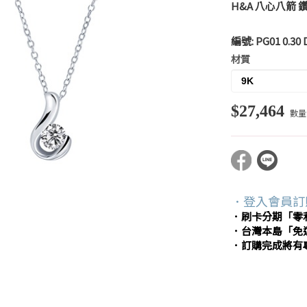
H&A 八心八箭 
編號:
PG01 0.30
材質
$27,464
數量
．登入會員訂
．刷卡分期「零
．台灣本島「免
．訂購完成將有