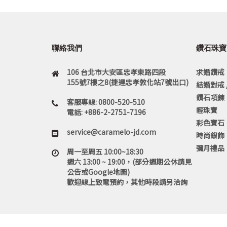
聯絡我們
鑽石珠寶
106 台北市大安區忠孝東路四段
求婚鑽戒
155號7樓之8(捷運忠孝敦化站7號出口)
結婚對戒 
鑽石項鍊
客服專線: 0800-520-510
輕珠寶
電話: +886-2-2751-7196
彩色寶石
service@caramelo-jd.com
時尚銀飾
彌月禮品
周一至周五 10:00~18:30
週六 13:00 ~ 19:00，(部分週期公休請見
公告或Google地圖)
歡迎線上致電預約，其他時段請另洽詢