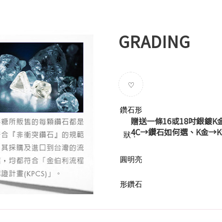
GRADING
♡
鑽石形
贈送一條16或18吋銀鍍K
4C→
鑽石如何選
、K金→
狀：
圓明亮
形鑽石
(天然