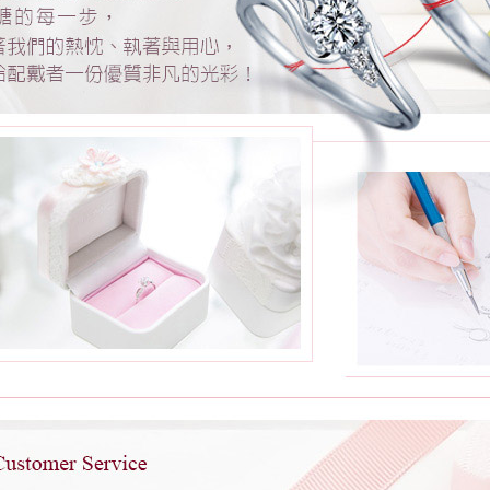
VVS2
鑽石車
工：
3EX+H&A
八心八
箭車工
★