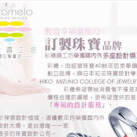
鑽石)
鑽石：
0.30克
拉
♡
鑽石顏
色： D
鑽石淨
度：