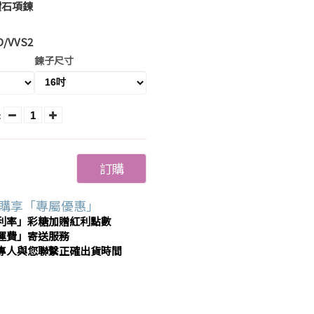
鑽石項鍊
 D/VVS2
鍊子尺寸
:
訂購
購享「專屬優惠」
利率」彩糖加贈紅利點數
運費」寄送服務
專人與您聯繫正確出貨時間