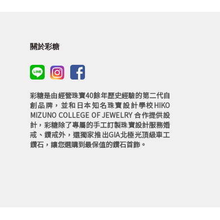
關於彩糖
彩糖是由經營珠寶40餘年歷史經驗的第二代自
創品牌，並和日本知名珠寶設計學校HIKO
MIZUNO COLLEGE OF JEWELRY 合作提供設
計，彩糖除了專屬的手工訂製珠寶設計服務婚
戒、鑽戒外，還獨家推出GIA北極光頂級車工
鑽石，讓您選購到最保值的鑽石首飾。