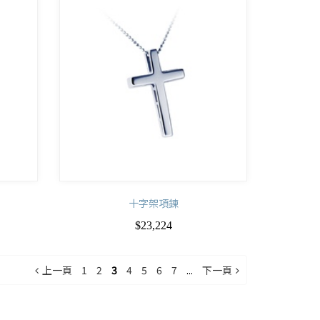
十字架項鍊
$23,224
上一頁
1
2
3
4
5
6
7
...
下一頁