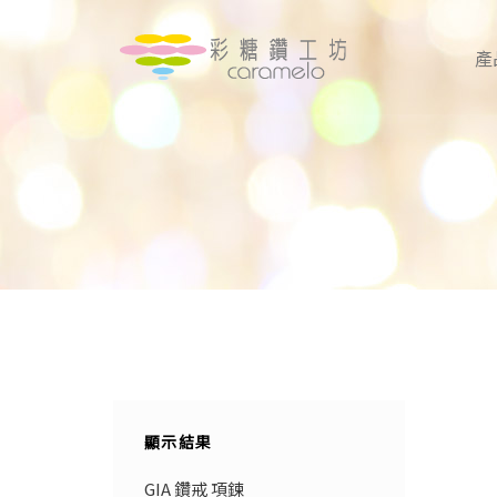
產
顯示結果
GIA 鑽戒 項鍊