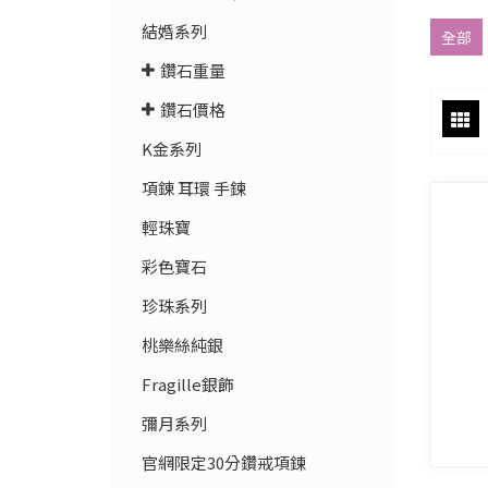
結婚系列
全部
鑽石重量
鑽石價格
K金系列
項錬 耳環 手鍊
輕珠寶
彩色寶石
珍珠系列
桃樂絲純銀
Fragille銀飾
彌月系列
官網限定30分鑽戒項鍊