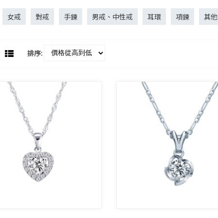
女戒
對戒
手鍊
男戒、中性戒
耳環
項鍊
其他
排序: