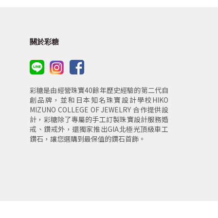
關於彩糖
彩糖是由經營珠寶40餘年歷史經驗的第二代自
創品牌，並和日本知名珠寶設計學校HIKO
MIZUNO COLLEGE OF JEWELRY 合作提供設
計，彩糖除了專屬的手工訂製珠寶設計服務婚
戒、鑽戒外，還獨家推出GIA北極光頂級車工
鑽石，讓您選購到最保值的鑽石首飾。