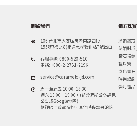
聯絡我們
鑽石珠寶
106 台北市大安區忠孝東路四段
求婚鑽戒
155號7樓之8(捷運忠孝敦化站7號出口)
結婚對戒 
鑽石項鍊
客服專線: 0800-520-510
輕珠寶
電話: +886-2-2751-7196
彩色寶石
service@caramelo-jd.com
時尚銀飾
彌月禮品
周一至周五 10:00~18:30
週六 13:00 ~ 19:00，(部分週期公休請見
公告或Google地圖)
歡迎線上致電預約，其他時段請另洽詢