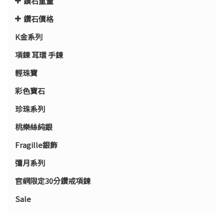
鑽石重量
鑽石價格
K金系列
項錬 耳環 手鍊
輕珠寶
彩色寶石
珍珠系列
桃樂絲純銀
Fragille銀飾
彌月系列
官網限定30分鑽戒項鍊
Sale