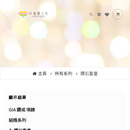
主頁
所有系列
鑽石重量
顯示結果
GIA 鑽戒 項鍊
結婚系列