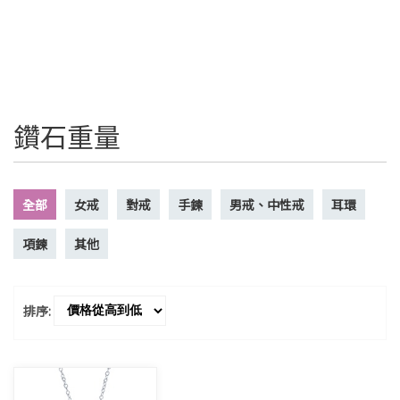
鑽石重量
全部
女戒
對戒
手鍊
男戒、中性戒
耳環
項鍊
其他
排序: