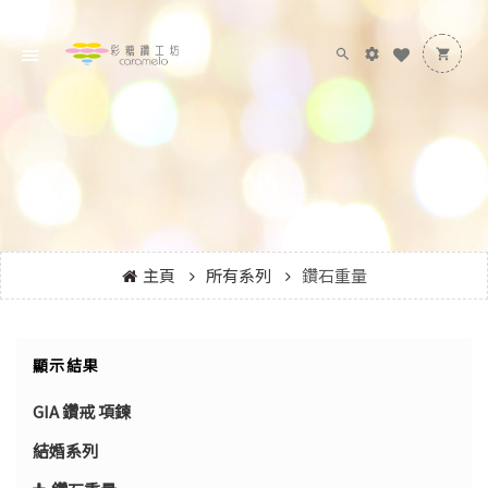
主頁
所有系列
鑽石重量
顯示結果
GIA 鑽戒 項鍊
結婚系列