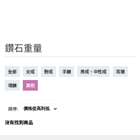
鑽石重量
全部
女戒
對戒
手鍊
男戒、中性戒
耳環
項鍊
其他
排序:
沒有找到商品