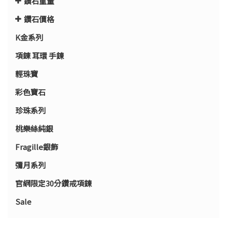
鑽石重量
鑽石價格
K金系列
項錬 耳環 手鍊
輕珠寶
彩色寶石
珍珠系列
桃樂絲純銀
Fragille銀飾
彌月系列
官網限定30分鑽戒項鍊
Sale