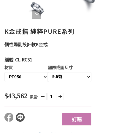
K金戒指 純粹PURE系列
個性陽剛設計款K金戒
編號:
CL-RC31
材質
國際戒圍尺寸
$43,562
數量:
訂購