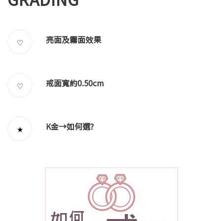
亮面及霧面效果
♡
戒面寬約0.50cm
♡
K金→
如何選
?
★