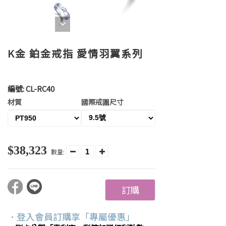
K金 鉑金戒指 愛情羽翼系列
編號:
CL-RC40
材質
國際戒圍尺寸
$38,323
數量:
訂購
．登入會員訂購享「專屬優惠」