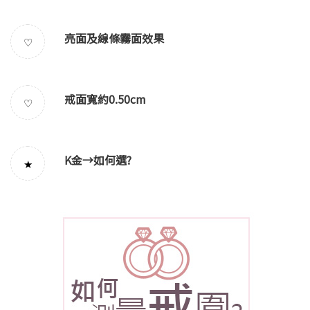
亮面及線條霧面效果
♡
戒面寬約0.50cm
♡
K金→
如何選
?
★