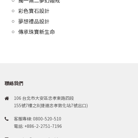
獨一無二夢幻婚戒
彩色寶石設計
夢想禮品設計
傳承珠寶新生命
聯絡我們
106 台北市大安區忠孝東路四段
155號7樓之8(捷運忠孝敦化站7號出口)
客服專線: 0800-520-510
電話: +886-2-2751-7196