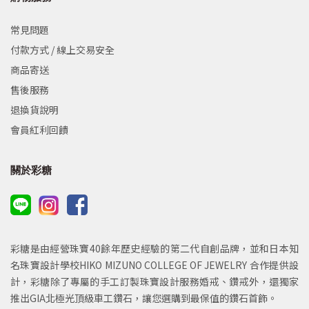
常見問題
付款方式 / 線上交易安全
商品寄送
售後服務
退換貨說明
會員紅利回饋
關於彩糖
彩糖是由經營珠寶40餘年歷史經驗的第二代自創品牌，並和日本知
名珠寶設計學校HIKO MIZUNO COLLEGE OF JEWELRY 合作提供設
計，彩糖除了專屬的手工訂製珠寶設計服務婚戒、鑽戒外，還獨家
推出GIA北極光頂級車工鑽石，讓您選購到最保值的鑽石首飾。