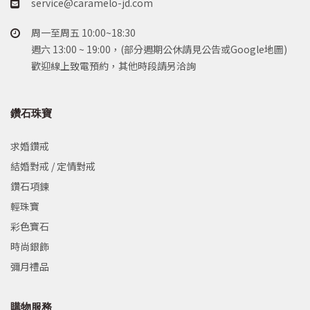
service@caramelo-jd.com
周一至周五 10:00~18:30
週六 13:00 ~ 19:00，(部分週期公休請見公告或Google地圖)
歡迎線上致電預約，其他時段請另洽詢
鑽石珠寶
求婚鑽戒
結婚對戒 / 定情對戒
鑽石項鍊
輕珠寶
彩色寶石
時尚銀飾
彌月禮品
購物服務