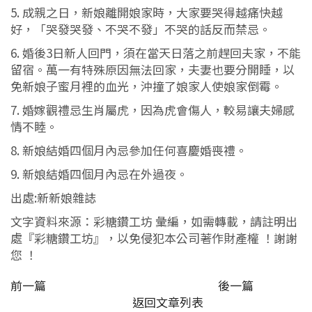
5. 成親之日，新娘離開娘家時，大家要哭得越痛快越
好，「哭發哭發、不哭不發」不哭的話反而禁忌。
6. 婚後3日新人回門，須在當天日落之前趕回夫家，不能
留宿。萬一有特殊原因無法回家，夫妻也要分開睡，以
免新娘子蜜月裡的血光，沖撞了娘家人使娘家倒霉。
7. 婚嫁觀禮忌生肖屬虎，因為虎會傷人，較易讓夫婦感
情不睦。
8. 新娘結婚四個月內忌參加任何喜慶婚喪禮。
9. 新娘結婚四個月內忌在外過夜。
出處:新新娘雜誌
文字資料來源：彩糖鑽工坊 彙編，如需轉載，請註明出
處『彩糖鑽工坊』，以免侵犯本公司著作財產權 ！謝謝
您 ！
前一篇
後一篇
返回文章列表