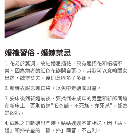
婚禮習俗 - 婚嫁禁忌
1. 花易於萎凋，故結婚忌插花。只有連招花和柘榴不
禁。因為前者的紅色花瓣開自葉心，其狀可以意喻閨女
出嫁，誠待丈夫，後則意喻多子多孫。
2. 新娘衣服忌有口袋，以免帶走娘家財產。
3. 安床後到新婚前夜，要找個未成年的男童和新郎同睡
在新床上。否則俗謂"睏空舖、不死尪、亦死某"，認為
是凶兆。
4. 成親之日新娘出門時，姑姑嫂嫂不能相送。因「姑、
嫂」和掃帚星的「孤、掃」同音，不吉利。