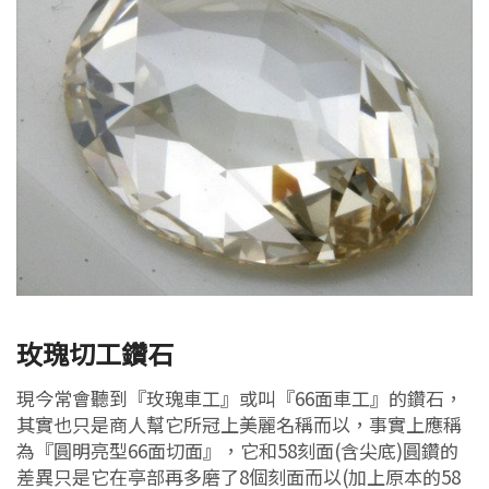
玫瑰切工鑽石
現今常會聽到『玫瑰車工』或叫『66面車工』的鑽石，
其實也只是商人幫它所冠上美麗名稱而以，事實上應稱
為『圓明亮型66面切面』，它和58刻面(含尖底)圓鑽的
差異只是它在亭部再多磨了8個刻面而以(加上原本的58