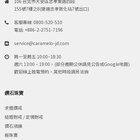
106 台北市大安區忠孝東路四段
155號7樓之8(捷運忠孝敦化站7號出口)
客服專線: 0800-520-510
電話: +886-2-2751-7196
service@caramelo-jd.com
周一至周五 10:00~18:30
週六 13:00 ~ 19:00，(部分週期公休請見公告或Google地圖)
歡迎線上致電預約，其他時段請另洽詢
鑽石珠寶
求婚鑽戒
結婚對戒 / 定情對戒
鑽石項鍊
輕珠寶