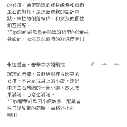
的女孩，通常簡單的戒身線條和單顆
主石的襯托，是這類戒款的設計重
點，率性的俐落線條，和女孩的個性
相互搭配。
*Tip:簡約戒款重是簡單流線型的K金戒
身設計，需注意配戴時的舒適度喔!!!
永恆誓言‧奢華款求婚鑽戒
璀璨的閃耀，只獻給眼裡最閃亮的
女孩，不管是戒身上的小鑽，還是
中央主石周圍的一圈小鑽，放大效
果滿滿，心意也滿滿。
*Tip:奢華戒款因小鑽較多，配戴者
在日後配戴的同時，需格外小心
喔!!!