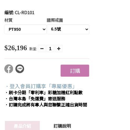
編號:
CL-RD101
材質
國際戒圍
$26,196
數量:
訂購
．登入會員訂購享「專屬優惠」
．刷卡分期「零利率」彩糖加贈紅利點數
．台灣本島「免運費」寄送服務
．訂購完成將有專人與您聯繫正確出貨時間
產品介紹
訂購說明