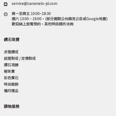
service@caramelo-jd.com
周一至周五 10:00~18:30
週六 13:00 ~ 19:00，(部分週期公休請見公告或Google地圖)
歡迎線上致電預約，其他時段請另洽詢
鑽石珠寶
求婚鑽戒
結婚對戒 / 定情對戒
鑽石項鍊
輕珠寶
彩色寶石
時尚銀飾
彌月禮品
購物服務