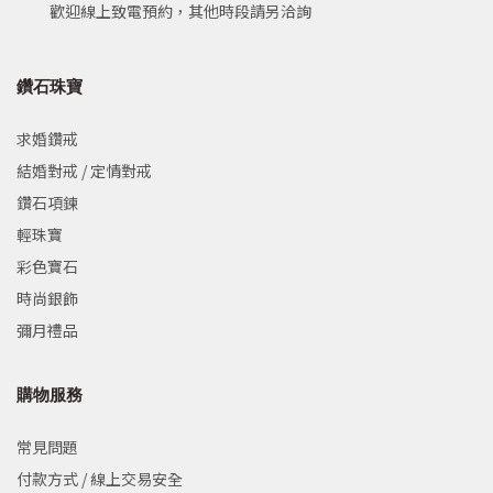
歡迎線上致電預約，其他時段請另洽詢
鑽石珠寶
求婚鑽戒
結婚對戒 / 定情對戒
鑽石項鍊
輕珠寶
彩色寶石
時尚銀飾
彌月禮品
購物服務
常見問題
付款方式 / 線上交易安全