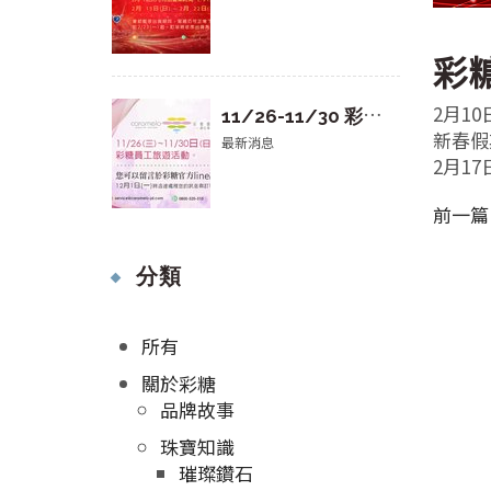
彩
2月10
1
1/26-11/30 彩糖旅遊 公休通告
新春假
最新消息
2月1
前一篇
分類
所有
關於彩糖
品牌故事
珠寶知識
璀璨鑽石