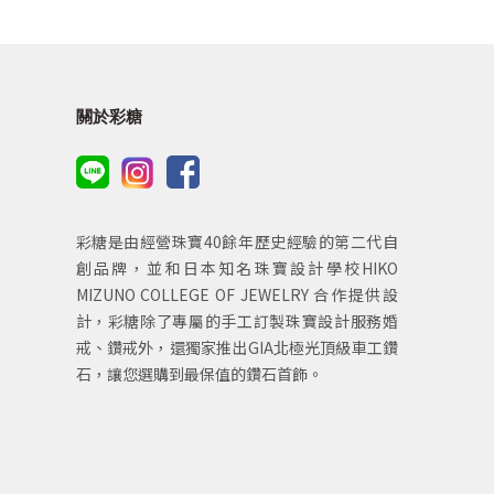
關於彩糖
彩糖是由經營珠寶40餘年歷史經驗的第二代自
創品牌，並和日本知名珠寶設計學校HIKO
MIZUNO COLLEGE OF JEWELRY 合作提供設
計，彩糖除了專屬的手工訂製珠寶設計服務婚
戒、鑽戒外，還獨家推出GIA北極光頂級車工鑽
石，讓您選購到最保值的鑽石首飾。