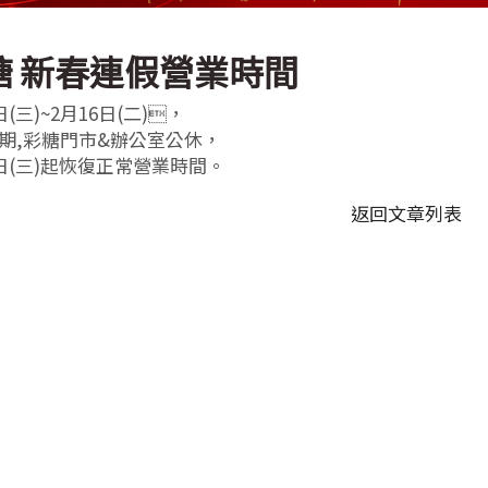
糖 新春連假營業時間
日(三)~2月16日(二)，
期,彩糖門市&辦公室公休，
7日(三)起恢復正常營業時間。
返回文章列表