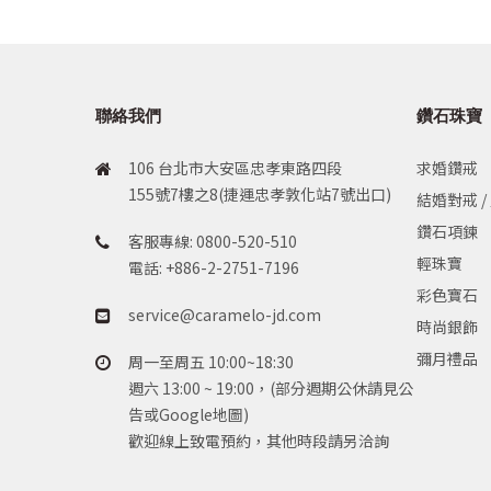
聯絡我們
鑽石珠寶
106 台北市大安區忠孝東路四段
求婚鑽戒
155號7樓之8(捷運忠孝敦化站7號出口)
結婚對戒 /
鑽石項鍊
客服專線: 0800-520-510
輕珠寶
電話: +886-2-2751-7196
彩色寶石
service@caramelo-jd.com
時尚銀飾
彌月禮品
周一至周五 10:00~18:30
週六 13:00 ~ 19:00，(部分週期公休請見公
告或Google地圖)
歡迎線上致電預約，其他時段請另洽詢