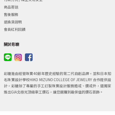
商品寄送
售後服務
退換貨說明
會員紅利回饋
關於彩糖
彩糖是由經營珠寶40餘年歷史經驗的第二代自創品牌，並和日本知
名珠寶設計學校HIKO MIZUNO COLLEGE OF JEWELRY 合作提供設
計，彩糖除了專屬的手工訂製珠寶設計服務婚戒、鑽戒外，還獨家
推出GIA北極光頂級車工鑽石，讓您選購到最保值的鑽石首飾。