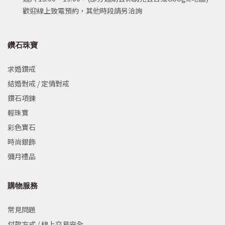
歡迎線上致電預約，其他時段請另洽詢
鑽石珠寶
求婚鑽戒
結婚對戒 / 定情對戒
鑽石項鍊
輕珠寶
彩色寶石
時尚銀飾
彌月禮品
購物服務
常見問題
付款方式 / 線上交易安全