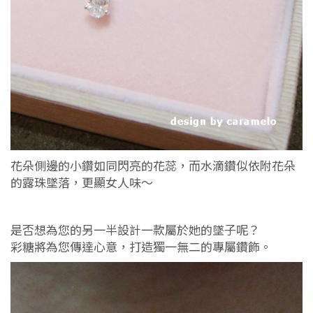
花朵側邊的小鑽如同閃亮的花蕊，而水滴鑽似依附花朵
的露珠墜落，更顯女人味～
是否想為您的另一半設計一款屬於她的墜子呢？
彩糖將為您傳達心意，打造獨一無二的專屬鑽飾。