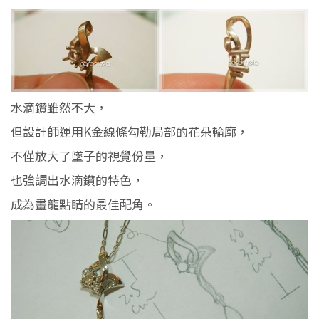
水滴鑽雖然不大，
但設計師運用K金線條勾勒局部的花朵輪廓，
不僅放大了墜子的視覺份量，
也強調出水滴鑽的特色，
成為畫龍點睛的最佳配角。