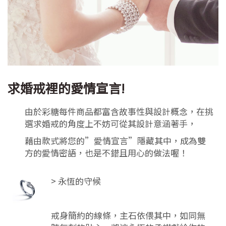
求婚戒裡的愛情宣言!
由於彩糖每件商品都富含故事性與設計概念，在挑
選求婚戒的角度上不妨可從其設計意涵著手，
藉由款式將您的”愛情宣言”隱藏其中，成為雙
方的愛情密語，也是不錯且用心的做法喔！
> 永恆的守候
戒身簡約的線條，主石依偎其中，如同無