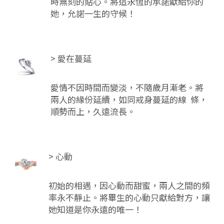
時無刻的貼心。將這永恆的承諾獻給你的
她，允諾一生的守候！
> 愛在蔓延
愛情不因時間而變淡，不隨歲月漸老。將
兩人的緣份延續，如同戒身蔓延的線 條，
順勢而上，久遠流長。
> 心動
初始的相遇，因心動而甜蜜，兩人之間的頻
率永不靜止。將畢生的心動只獻給對方，讓
她知道是你永遠的唯一！