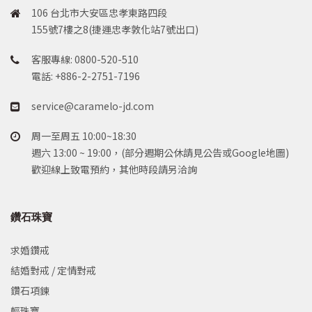
106 台北市大安區忠孝東路四段
155號7樓之8(捷運忠孝敦化站7號出口)
客服專線: 0800-520-510
電話: +886-2-2751-7196
service@caramelo-jd.com
周一至周五 10:00~18:30
週六 13:00 ~ 19:00，(部分週期公休請見公告或Google地圖)
歡迎線上致電預約，其他時段請另洽詢
鑽石珠寶
求婚鑽戒
結婚對戒 / 定情對戒
鑽石項鍊
輕珠寶