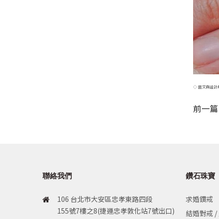
◇ 圖文與設計
前一篇
聯絡我們
鑽石珠寶
106 台北市大安區忠孝東路四段
求婚鑽戒
155號7樓之8(捷運忠孝敦化站7號出口)
結婚對戒 /