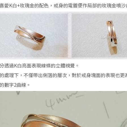
喜愛K白+玫瑰金的配色，戒身的電鍍便作局部的玫瑰金噴沙
分透過K白亮面表現線條的立體視覺。
的處理下，不僅帶出俐落的層次，對於戒身塊面的表現也更
的數字2曲線。