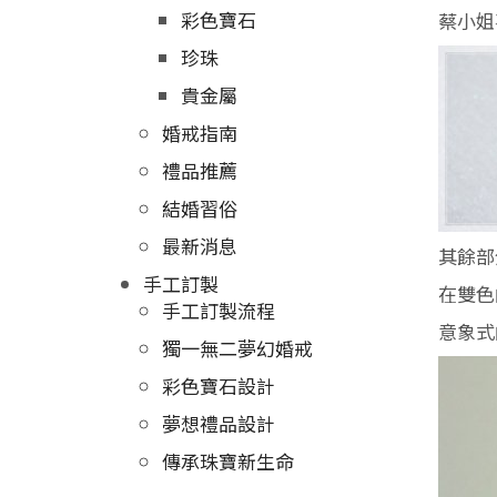
彩色寶石
蔡小姐
珍珠
貴金屬
婚戒指南
禮品推薦
結婚習俗
最新消息
其餘部
手工訂製
在雙色
手工訂製流程
意象式
獨一無二夢幻婚戒
彩色寶石設計
夢想禮品設計
傳承珠寶新生命