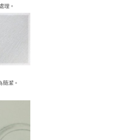
處理。
為簡潔。