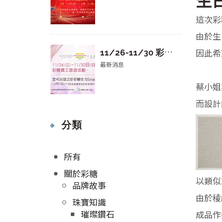
這次彩
由於生
1
1/26-11/30 彩糖旅遊 公休通告
因此希
最新消息
蔡小姐
而設計
分類
所有
關於彩糖
以類似
品牌故事
由於稜
珠寶知識
璀璨鑽石
成品作