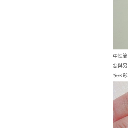
中性簡
您與另
快來彩