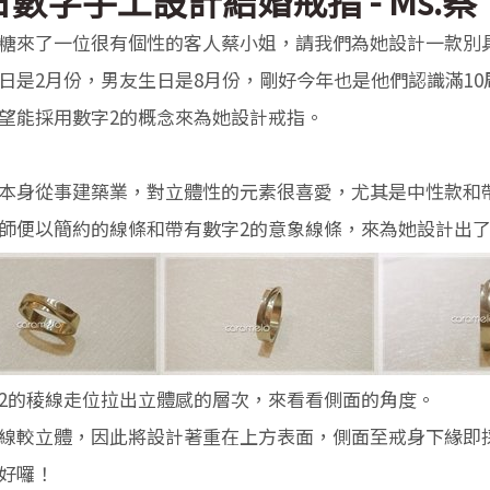
糖來了一位很有個性的客人蔡小姐，請我們為她設計一款別
日是2月份，男友生日是8月份，剛好今年也是他們認識滿10周年(
望能採用數字2的概念來為她設計戒指。
本身從事建築業，對立體性的元素很喜愛，尤其是中性款和
師便以簡約的線條和帶有數字2的意象線條，來為她設計出
2的稜線走位拉出立體感的層次，來看看側面的角度。
線較立體，因此將設計著重在上方表面，側面至戒身下緣即
好囉！