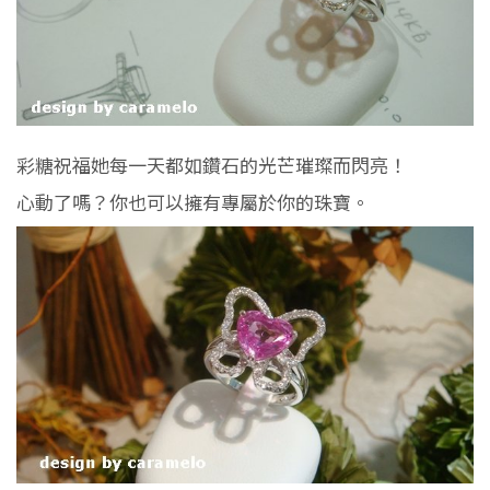
彩糖祝福她每一天都如鑽石的光芒璀璨而閃亮！
心動了嗎？你也可以擁有專屬於你的珠寶。