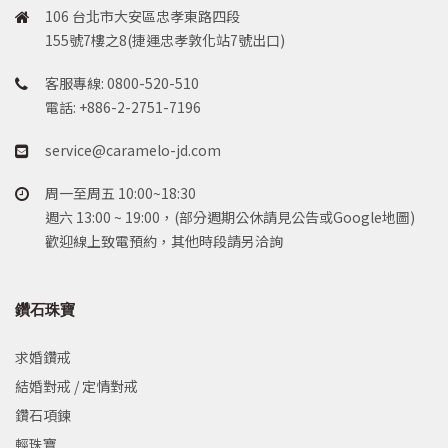
106 台北市大安區忠孝東路四段
155號7樓之8(捷運忠孝敦化站7號出口)
客服專線: 0800-520-510
電話: +886-2-2751-7196
service@caramelo-jd.com
周一至周五 10:00~18:30
週六 13:00 ~ 19:00，(部分週期公休請見公告或Google地圖)
歡迎線上致電預約，其他時段請另洽詢
鑽石珠寶
求婚鑽戒
結婚對戒 / 定情對戒
鑽石項鍊
輕珠寶