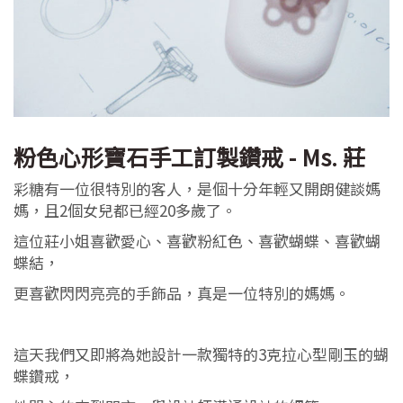
粉色心形寶石手工訂製鑽戒 - Ms. 莊
彩糖有一位很特別的客人，是個十分年輕又開朗健談媽
媽，且2個女兒都已經20多歲了。
這位莊小姐喜歡愛心、喜歡粉紅色、喜歡蝴蝶、喜歡蝴
蝶結，
更喜歡閃閃亮亮的手飾品，真是一位特別的媽媽。
這天我們又即將為她設計一款獨特的3克拉心型剛玉的蝴
蝶鑽戒，