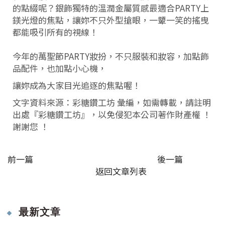
的點綴呢？銀飾獨特的溫潤金屬質感最適合PARTY上
鎂光燈的焦點，讓妳不只外型搶眼，一顰一笑的搖曳
都能吸引所有的視線！
今年的萬聖節PARTY妝扮，不只服裝和妝容，加點飾
品配件，也加點小心機，
讓妳成為大家目光追逐的焦點喔！
文字資料來源：彩糖鑽工坊 彙編，如需轉載，請註明
出處『彩糖鑽工坊』，以免侵犯本公司著作財產權 ！
謝謝您 ！
前一篇
後一篇
返回文章列表
最新文章