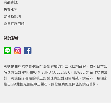
商品寄送
售後服務
退換貨說明
會員紅利回饋
關於彩糖
彩糖是由經營珠寶40餘年歷史經驗的第二代自創品牌，並和日本知
名珠寶設計學校HIKO MIZUNO COLLEGE OF JEWELRY 合作提供設
計，彩糖除了專屬的手工訂製珠寶設計服務婚戒、鑽戒外，還獨家
推出GIA北極光頂級車工鑽石，讓您選購到最保值的鑽石首飾。