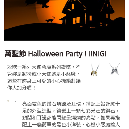
萬聖節 Halloween Party ! I!N!G!
彩糖一系列天使惡魔系列鑽墜，不
管妳是妝扮成小天使還是小惡魔，
這些在妳身上可愛的小心機絕對讓
你大加分喔！
亮面雙色的鑽石項鍊及耳環，搭配上設計感十
足的外型造型，鑲嵌上一顆七彩光芒的鑽石，
頸間和耳邊都能閃耀最燦爛的亮點，如果再搭
配上一襲簡單的黑色小洋裝，心機小惡魔讓人