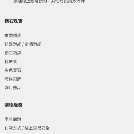
歡迎線上致電預約，其他時段請另洽詢
鑽石珠寶
求婚鑽戒
結婚對戒 / 定情對戒
鑽石項鍊
輕珠寶
彩色寶石
時尚銀飾
彌月禮品
購物服務
常見問題
付款方式 / 線上交易安全