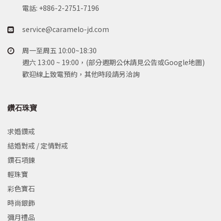
電話: +886-2-2751-7196
service@caramelo-jd.com
周一至周五 10:00~18:30
週六 13:00 ~ 19:00，(部分週期公休請見公告或Google地圖)
歡迎線上致電預約，其他時段請另洽詢
鑽石珠寶
求婚鑽戒
結婚對戒 / 定情對戒
鑽石項鍊
輕珠寶
彩色寶石
時尚銀飾
彌月禮品