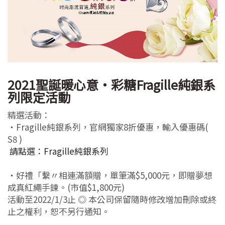
2021聖誕暖心意‧彩糖Fragille純銀系
列限定活動
精選活動：
‧Fragille純銀系列，官網獨家8折優惠，輸入優惠碼(
S8 )
請點選：Fragille純銀系列
‧好禮「繫〃相連滿額贈，單筆滿$5,000元，即贈夢想
成真紅繩手鍊。(市值$1,800元)
活動至2022/1/3止 ◎ 本公司保留隨時修改增加刪除或終
止之權利，恕不另行通知。