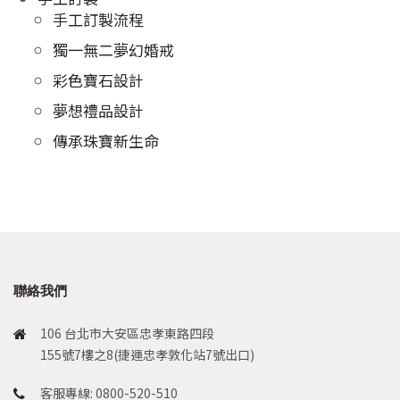
手工訂製流程
獨一無二夢幻婚戒
彩色寶石設計
夢想禮品設計
傳承珠寶新生命
聯絡我們
106 台北市大安區忠孝東路四段
155號7樓之8(捷運忠孝敦化站7號出口)
客服專線: 0800-520-510