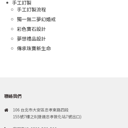
手工訂製
手工訂製流程
獨一無二夢幻婚戒
彩色寶石設計
夢想禮品設計
傳承珠寶新生命
聯絡我們
106 台北市大安區忠孝東路四段
155號7樓之8(捷運忠孝敦化站7號出口)