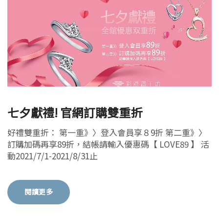
七夕獻禮! 官網訂購雙重折
好禮雙重折： 第一重》〉登入會員享８9折 第二重》〉
訂購加碼再享89折，結帳請輸入優惠碼【 LOVE89 】 活
動2021/7/1-2021/8/31止
閱讀更多