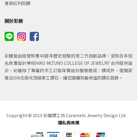
會員紅利回饋
關於彩糖
彩糖是由經營珠寶40餘年歷史經驗的第二代自創品牌，並和日本知
名珠寶設計學校HIKO MIZUNO COLLEGE OF JEWELRY 合作提供設
計，彩糖除了專屬的手工訂製珠寶設計服務婚戒、鑽戒外，還獨家
推出GIA北極光頂級車工鑽石，讓您選購到最保值的鑽石首飾。
Copyright © 2019 彩糖鑽工坊 Caramelo Jewelry Design Ltd.
隱私與商標