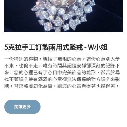
5克拉手工訂製兩用式墜戒 - W小姐
一份特別的禮物，概括了無限的心意。這份心意別人學
不來，也偷不走。唯有時間與記憶安靜卻深刻的記錄下
來。您的心裡已有了心目中完美飾品的雛形，卻苦於尋
找不著嗎？擁有滿滿的心意卻無法傳達給對方嗎？來彩
糖，替您將虛幻化為實，讓您的心意看得著也摸得著。
閱讀更多