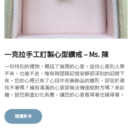
一克拉手工訂製心型鑽戒 – Ms. 陳
一份特別的禮物，概括了無限的心意。這份心意別人學
不來，也偷不走。唯有時間與記憶安靜卻深刻的記錄下
來。您的心裡已有了心目中完美飾品的雛形，卻苦於尋
找不著嗎？擁有滿滿的心意卻無法傳達給對方嗎？來彩
糖，替您將虛幻化為實，讓您的心意看得著也摸得著。
閱讀更多