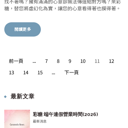
找不著嗎？擁有滿滿的心意卻無法傳達給對方嗎？來彩
糖，替您將虛幻化為實，讓您的心意看得著也摸得著。
閱讀更多
前一頁
...
7
8
9
10
11
12
13
14
15
...
下一頁
最新文章
彩糖 端午連假營業時間(2026)
最新消息