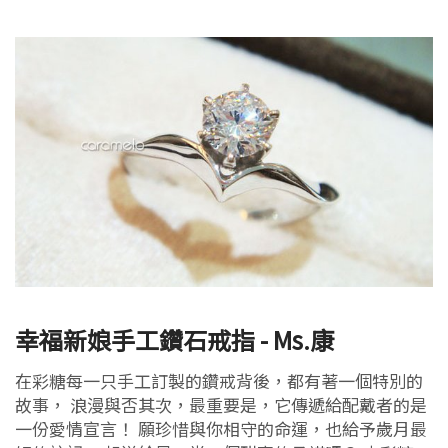
幸福新娘手工鑽石戒指 - Ms.康
在彩糖每一只手工訂製的鑽戒背後，都有著一個特別的
故事， 浪漫與否其次，最重要是，它傳遞給配戴者的是
一份愛情宣言！ 願珍惜與你相守的命運，也給予歲月最