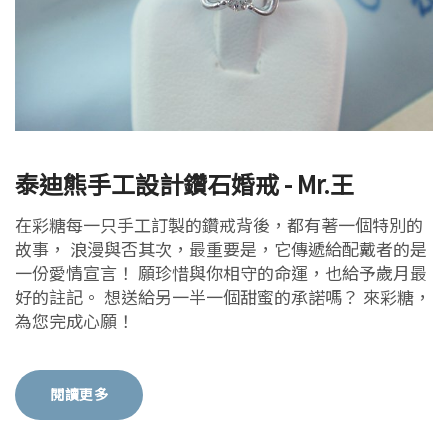
泰迪熊手工設計鑽石婚戒 - Mr.王
在彩糖每一只手工訂製的鑽戒背後，都有著一個特別的
故事， 浪漫與否其次，最重要是，它傳遞給配戴者的是
一份愛情宣言！ 願珍惜與你相守的命運，也給予歲月最
好的註記。 想送給另一半一個甜蜜的承諾嗎？ 來彩糖，
為您完成心願！
閱讀更多