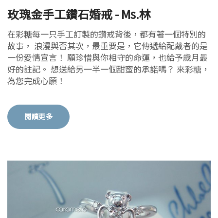
玫瑰金手工鑽石婚戒 - Ms.林
在彩糖每一只手工訂製的鑽戒背後，都有著一個特別的
故事， 浪漫與否其次，最重要是，它傳遞給配戴者的是
一份愛情宣言！ 願珍惜與你相守的命運，也給予歲月最
好的註記。 想送給另一半一個甜蜜的承諾嗎？ 來彩糖，
為您完成心願！
閱讀更多