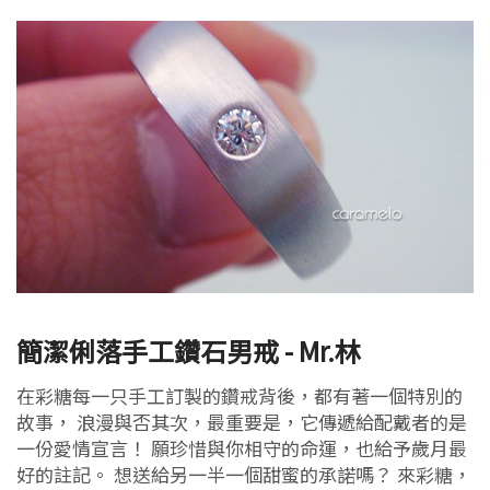
簡潔俐落手工鑽石男戒 - Mr.林
在彩糖每一只手工訂製的鑽戒背後，都有著一個特別的
故事， 浪漫與否其次，最重要是，它傳遞給配戴者的是
一份愛情宣言！ 願珍惜與你相守的命運，也給予歲月最
好的註記。 想送給另一半一個甜蜜的承諾嗎？ 來彩糖，