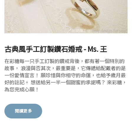
古典風手工訂製鑽石婚戒 - Ms. 王
在彩糖每一只手工訂製的鑽戒背後，都有著一個特別的
故事， 浪漫與否其次，最重要是，它傳遞給配戴者的是
一份愛情宣言！ 願珍惜與你相守的命運，也給予歲月最
好的註記。 想送給另一半一個甜蜜的承諾嗎？ 來彩糖，
為您完成心願！
閱讀更多