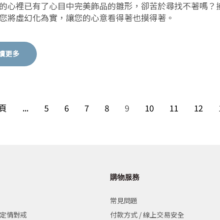
的心裡已有了心目中完美飾品的雛形，卻苦於尋找不著嗎？
您將虛幻化為實，讓您的心意看得著也摸得著。
讀更多
頁
...
5
6
7
8
9
10
11
12
購物服務
常見問題
 定情對戒
付款方式 / 線上交易安全