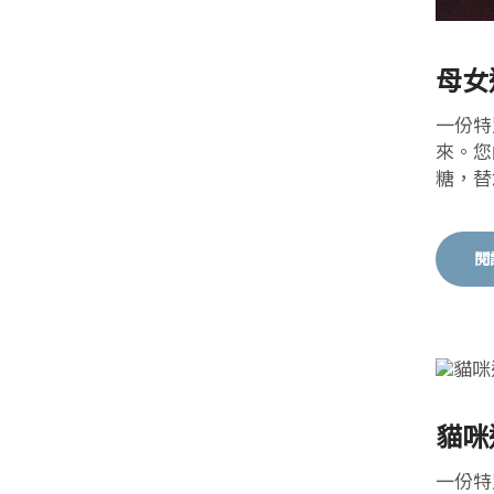
母女
一份特
來。您
糖，替
閱
貓咪
一份特