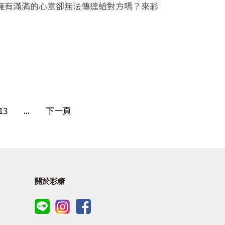
擁有滿滿的心意卻無法傳達給對方嗎？來彩
13
...
下一頁
關於彩糖