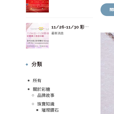
閱
1
1/26-11/30 彩糖旅遊 公休通告
最新消息
分類
所有
關於彩糖
品牌故事
珠寶知識
璀璨鑽石