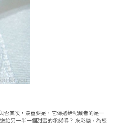
漫與否其次，最重要是，它傳遞給配戴者的是一
想送給另一半一個甜蜜的承諾嗎？ 來彩糖，為您