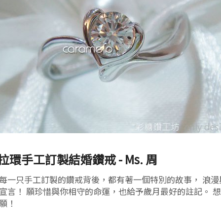
拉環手工訂製結婚鑽戒 - Ms. 周
每一只手工訂製的鑽戒背後，都有著一個特別的故事， 浪
宣言！ 願珍惜與你相守的命運，也給予歲月最好的註記。 
願！