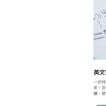
英文
一份特
來。您
糖，替