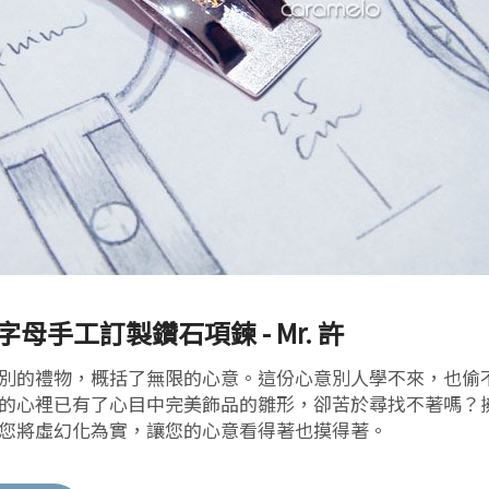
字母手工訂製鑽石項鍊 - Mr. 許
別的禮物，概括了無限的心意。這份心意別人學不來，也偷
的心裡已有了心目中完美飾品的雛形，卻苦於尋找不著嗎？
您將虛幻化為實，讓您的心意看得著也摸得著。