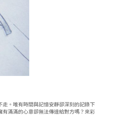
不走。唯有時間與記憶安靜卻深刻的記錄下
擁有滿滿的心意卻無法傳達給對方嗎？來彩