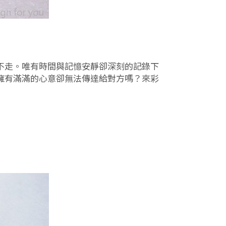
不走。唯有時間與記憶安靜卻深刻的記錄下
擁有滿滿的心意卻無法傳達給對方嗎？來彩