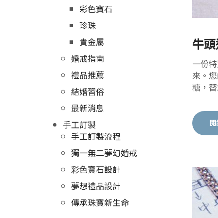
彩色寶石
珍珠
牛頭
貴金屬
婚戒指南
一份特
禮品推薦
來。您
糖，替
結婚習俗
最新消息
閱
手工訂製
手工訂製流程
獨一無二夢幻婚戒
彩色寶石設計
夢想禮品設計
傳承珠寶新生命