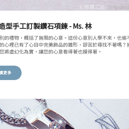
造型手工訂製鑽石項鍊 - Ms. 林
別的禮物，概括了無限的心意。這份心意別人學不來，也偷
的心裡已有了心目中完美飾品的雛形，卻苦於尋找不著嗎？
您將虛幻化為實，讓您的心意看得著也摸得著。
讀更多