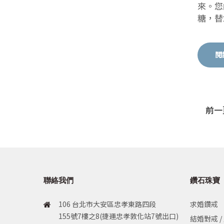
來。您
糖，替
閱
前一
聯絡我們
鑽石珠寶
106 台北市大安區忠孝東路四段
求婚鑽戒
155號7樓之8(捷運忠孝敦化站7號出口)
結婚對戒 /