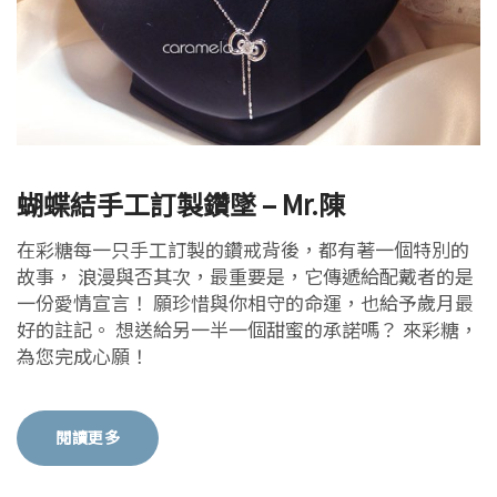
蝴蝶結手工訂製鑽墜 – Mr.陳
在彩糖每一只手工訂製的鑽戒背後，都有著一個特別的
故事， 浪漫與否其次，最重要是，它傳遞給配戴者的是
一份愛情宣言！ 願珍惜與你相守的命運，也給予歲月最
好的註記。 想送給另一半一個甜蜜的承諾嗎？ 來彩糖，
為您完成心願！
閱讀更多