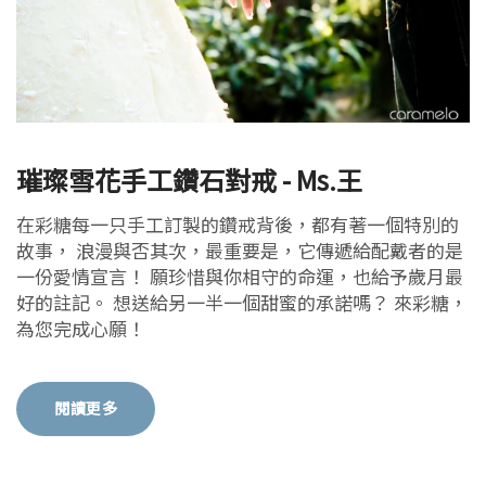
璀璨雪花手工鑽石對戒 - Ms.王
在彩糖每一只手工訂製的鑽戒背後，都有著一個特別的
故事， 浪漫與否其次，最重要是，它傳遞給配戴者的是
一份愛情宣言！ 願珍惜與你相守的命運，也給予歲月最
好的註記。 想送給另一半一個甜蜜的承諾嗎？ 來彩糖，
為您完成心願！
閱讀更多