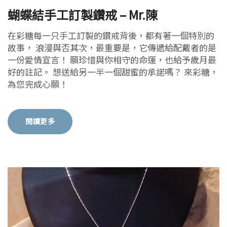
蝴蝶結手工訂製鑽戒 – Mr.陳
在彩糖每一只手工訂製的鑽戒背後，都有著一個特別的
故事， 浪漫與否其次，最重要是，它傳遞給配戴者的是
一份愛情宣言！ 願珍惜與你相守的命運，也給予歲月最
好的註記。 想送給另一半一個甜蜜的承諾嗎？ 來彩糖，
為您完成心願！
閱讀更多