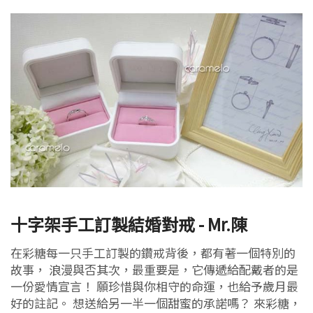
十字架手工訂製結婚對戒 - Mr.陳
在彩糖每一只手工訂製的鑽戒背後，都有著一個特別的
故事， 浪漫與否其次，最重要是，它傳遞給配戴者的是
一份愛情宣言！ 願珍惜與你相守的命運，也給予歲月最
好的註記。 想送給另一半一個甜蜜的承諾嗎？ 來彩糖，