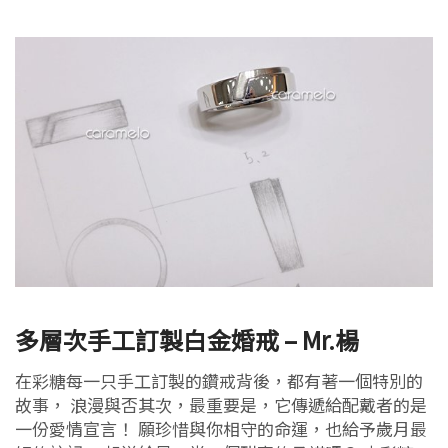
多層次手工訂製白金婚戒 – Mr.楊
在彩糖每一只手工訂製的鑽戒背後，都有著一個特別的
故事， 浪漫與否其次，最重要是，它傳遞給配戴者的是
一份愛情宣言！ 願珍惜與你相守的命運，也給予歲月最